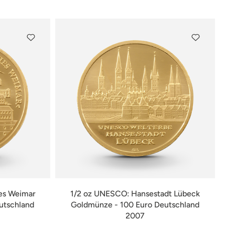
verfügbar
es Weimar
1/2 oz UNESCO: Hansestadt Lübeck
utschland
Goldmünze - 100 Euro Deutschland
2007