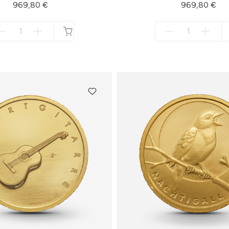
969,80 €
969,80 €
Menge
Menge
für
für
nicht
nicht
verfügbar
verfügbar