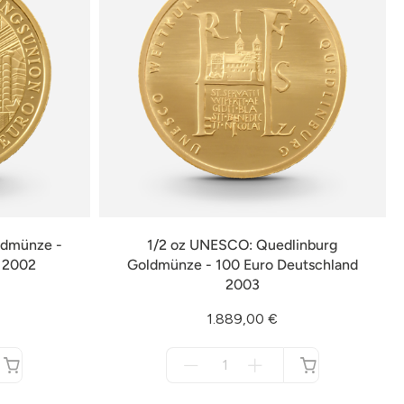
ldmünze -
1/2 oz UNESCO: Quedlinburg
d 2002
Goldmünze - 100 Euro Deutschland
2003
1.889,00 €
Menge
für
nicht