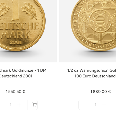
ldmark Goldmünze - 1 DM
1/2 oz Währungsunion Go
Deutschland 2001
100 Euro Deutschlan
1.550,50 €
1.889,00 €
Menge
Menge
für
für
nicht
nicht