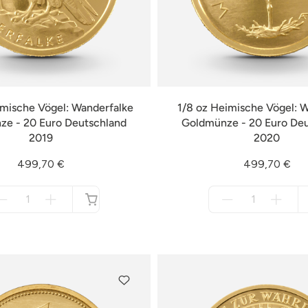
imische Vögel: Wanderfalke
1/8 oz Heimische Vögel: 
e - 20 Euro Deutschland
Goldmünze - 20 Euro De
2019
2020
499,70 €
499,70 €
Menge
Menge
für
für
nicht
nicht
verfügbar
verfügbar