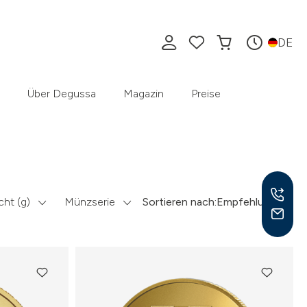
DE
Über Degussa
Magazin
Preise
ht (g)
Münzserie
Sortieren nach:
Empfehlung
Mo –
8:30