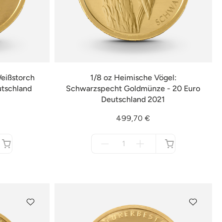
Weißstorch
1/8 oz Heimische Vögel:
utschland
Schwarzspecht Goldmünze - 20 Euro
Deutschland 2021
499,70 €
Menge
für
nicht
verfügbar