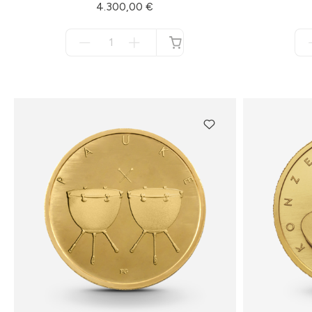
4.300,00 €
Menge
für
nicht
verfügbar