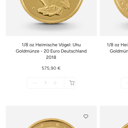
1/8 oz Heimische Vögel: Uhu
1/8 oz He
Goldmünze - 20 Euro Deutschland
Goldmünz
2018
575,90 €
Menge
für
nicht
verfügbar