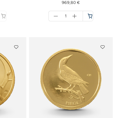
969,80 €
Menge
für
Warenkorb