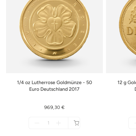
1/4 oz Lutherrose Goldmünze - 50
12 g Go
Euro Deutschland 2017
969,30 €
Menge
für
nicht