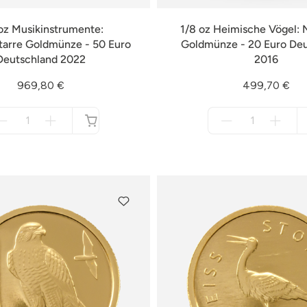
oz Musikinstrumente:
1/8 oz Heimische Vögel: N
tarre Goldmünze - 50 Euro
Goldmünze - 20 Euro De
Deutschland 2022
2016
969,80 €
499,70 €
Menge
Menge
für
für
nicht
nicht
verfügbar
verfügbar