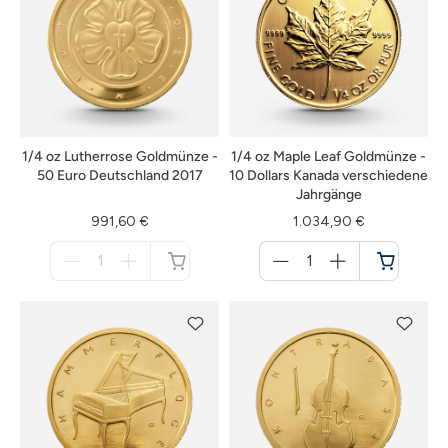
1/4 oz Lutherrose Goldmünze -
1/4 oz Maple Leaf Goldmünze -
50 Euro Deutschland 2017
10 Dollars Kanada verschiedene
Jahrgänge
991,60 €
1.034,90 €
Menge
Menge
für
für
nicht
Warenkorb
verfügbar