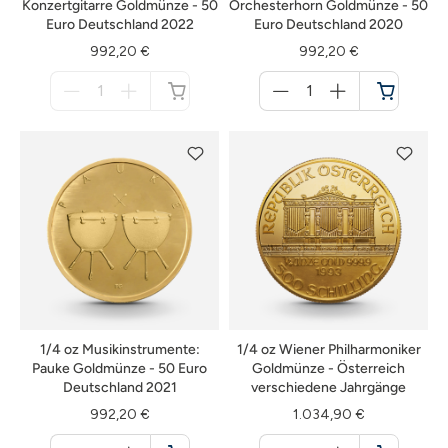
Konzertgitarre Goldmünze - 50
Orchesterhorn Goldmünze - 50
Euro Deutschland 2022
Euro Deutschland 2020
992,20 €
992,20 €
Menge
Menge
für
für
nicht
Warenkorb
verfügbar
1/4 oz Musikinstrumente:
1/4 oz Wiener Philharmoniker
Pauke Goldmünze - 50 Euro
Goldmünze - Österreich
Deutschland 2021
verschiedene Jahrgänge
992,20 €
1.034,90 €
Menge
Menge