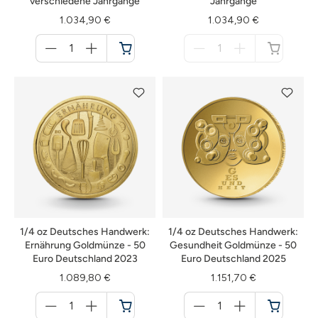
verschiedene Jahrgänge
Jahrgänge
1.034,90 €
1.034,90 €
Menge
Menge
für
für
Warenkorb
nicht
verfügbar
1/4 oz Deutsches Handwerk:
1/4 oz Deutsches Handwerk:
Ernährung Goldmünze - 50
Gesundheit Goldmünze - 50
Euro Deutschland 2023
Euro Deutschland 2025
1.089,80 €
1.151,70 €
Menge
Menge
für
für