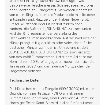
sind in der Mitte typische Handwerkszeuge – wie
beispielweise Fleischermesser, Schneebesen, Teigroller
oder Spritzbeutel – dargestellt. Sie werden eingefasst
von einem Ring, auf dem die Produkte, die mithilfe derer
entstanden sind, Platz gefunden haben. Neben Brot,
Brezel, Würstchen oder Eis ist dort zudem noch
zuoberst die Aufschrift „ERNÄHRUNG“ zu lesen; unten
wird der Ring zugunsten der Darstellung des
Handwerksdaumen unterbrochen. Auf der Wertseite der
Münze prangt mittig der klassische Adler, der auf allen
deutschen Münzen zu finden ist. Umlaufend ist dort
„BUNDESREPUBLIK DEUTSCHLAND“ zu lesen, ergänzt
von den zwölf Europasternen. Unter dem Adler ist das
Nominal von „50 Euro“ angegeben, neben dem sich die
Jahreszahl „2023“ und das jeweilige Münzzeichen der
Prägestätte befindet.
Technische Daten
Die Münze besteht aus Feingold (999,9/1000) mit einem
Gewicht von einer ¼ Unze (7,78 Gramm), einem
Durchmesser von 22 mm, einer Dicke von 1,45 mm und
einem geriffelten Rand. Sie wird in allen fünf deutschen