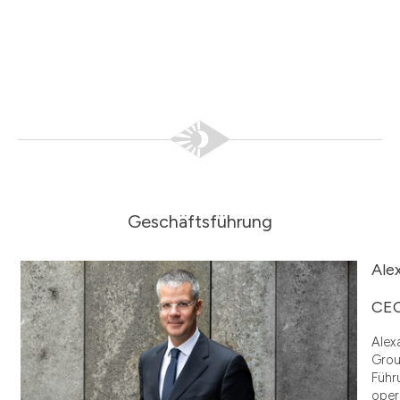
Geschäftsführung
Ale
CE
Alex
Grou
Führ
oper