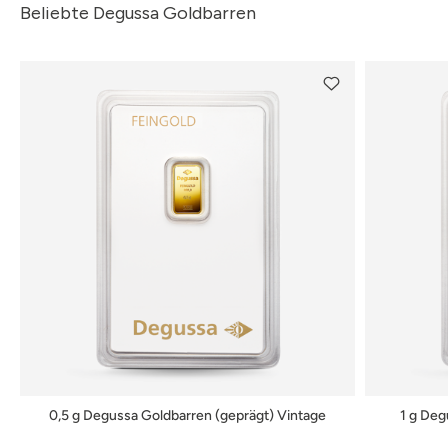
Beliebte Degussa Goldbarren
0,5 g Degussa Goldbarren (geprägt) Vintage
1 g Deg