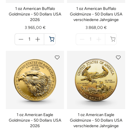
1 oz American Buffalo
1 oz American Buffalo
Goldmünze - 50 Dollars USA
Goldmünze - 50 Dollars USA
2026
verschiedene Jahrgänge
3.965,00 €
3.868,00 €
Menge
Menge
für
für
Warenkorb
nicht
verfügbar
1 oz American Eagle
1 oz American Eagle
Goldmünze - 50 Dollars USA
Goldmünze - 50 Dollars USA
2026
verschiedene Jahrgänge