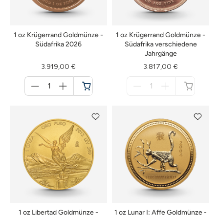
1 oz Krügerrand Goldmünze -
1 oz Krügerrand Goldmünze -
Südafrika 2026
Südafrika verschiedene
Jahrgänge
3.919,00 €
3.817,00 €
Menge
Menge
für
für
Warenkorb
nicht
verfügbar
1 oz Libertad Goldmünze -
1 oz Lunar I: Affe Goldmünze -