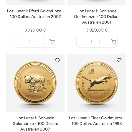
1 oz Lunar I: Pferd Goldmünze -
1 oz Lunar I: Schlange
100 Dollars Australien 2002
Goldmünze - 100 Dollars
Australien 2001
3.929,00 €
3.929,00 €
Menge
Menge
für
für
nicht
nicht
verfügbar
verfügbar
1 oz Lunar I: Schwein
1 oz Lunar I: Tiger Goldmünze -
Goldmünze - 100 Dollars
100 Dollars Australien 1998
Australien 2007