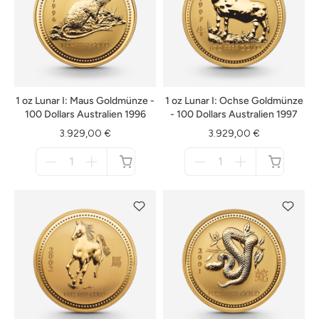
1 oz Lunar I: Maus Goldmünze -
1 oz Lunar I: Ochse Goldmünze
100 Dollars Australien 1996
- 100 Dollars Australien 1997
3.929,00 €
3.929,00 €
Menge
Menge
für
für
nicht
nicht
verfügbar
verfügbar