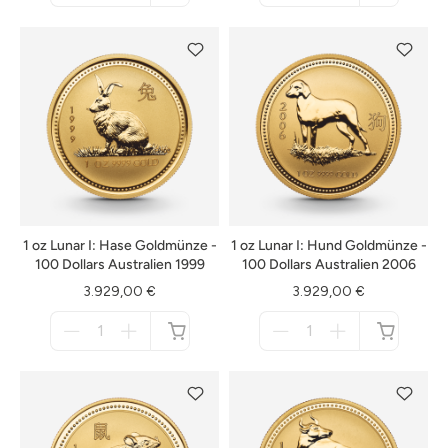
nicht
nicht
verfügbar
verfügbar
1 oz Lunar I: Hase Goldmünze -
1 oz Lunar I: Hund Goldmünze -
100 Dollars Australien 1999
100 Dollars Australien 2006
3.929,00 €
3.929,00 €
Menge
Menge
für
für
nicht
nicht
verfügbar
verfügbar