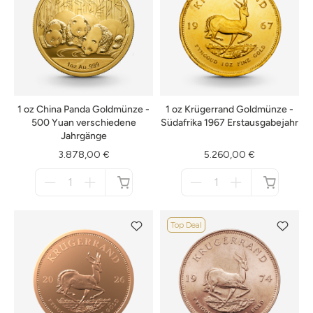
1 oz China Panda Goldmünze -
1 oz Krügerrand Goldmünze -
500 Yuan verschiedene
Südafrika 1967 Erstausgabejahr
Jahrgänge
3.878,00 €
5.260,00 €
Menge
Menge
für
für
nicht
nicht
verfügbar
verfügbar
Top Deal