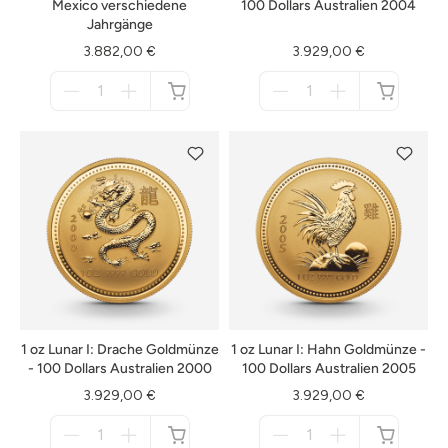
Mexico verschiedene
100 Dollars Australien 2004
Jahrgänge
3.882,00 €
3.929,00 €
Menge
Menge
für
für
nicht
nicht
verfügbar
verfügbar
1 oz Lunar I: Drache Goldmünze
1 oz Lunar I: Hahn Goldmünze -
- 100 Dollars Australien 2000
100 Dollars Australien 2005
3.929,00 €
3.929,00 €
Menge
Menge
für
für