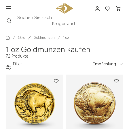
Suche
Suchen Sie nach
Krügerrand
Gold
Goldmünzen
1 oz
1 oz Goldmünzen kaufen
72 Produkte
Filter
Empfehlung