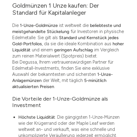
Goldmünzen 1 Unze kaufen: Der
Standard für Kapitalanleger
Die
1-Unze-Goldmünze
ist weltweit die
beliebteste und
meistgehandelte Stückelung
für Investoren in physische
Edelmetalle. Sie gilt als
Standard und Kernstück jedes
Gold-Portfolios
, da sie die ideale Kombination aus
hoher
Liquidität
und einem
geringen Aufschlag
im Vergleich
zum reinen Materialwert (Spotpreis) bietet.
Bei Degussa, Ihrem vertrauenswürdigen Partner für
Edelmetall-Investments, finden Sie eine exklusive
Auswahl der bekanntesten und sichersten
1-Unze-
Anlagemünzen
der Welt, mit täglich
5-minütlich
aktualisierten Preisen
.
Die Vorteile der 1-Unze-Goldmünze als
Investment
Höchste Liquidität
: Die gängigsten 1-Unze-Münzen
wie der Krügerrand oder der Maple Leaf werden
weltweit an- und verkauft, was eine schnelle und
unkomplizierte Veräußerung jederzeit ermöglicht.