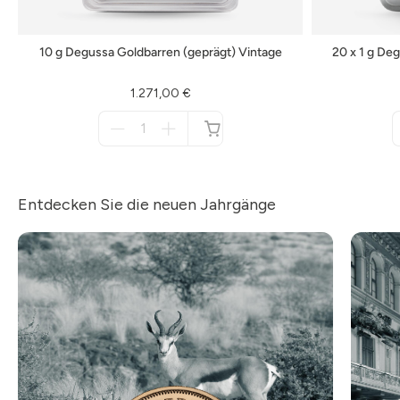
10 g Degussa Goldbarren (geprägt) Vintage
20 x 1 g De
1.271,00 €
Menge
für
nicht
verfügbar
Entdecken Sie die neuen Jahrgänge