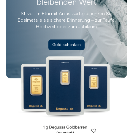
bleibenden Wert
Stilvoll im Etui mit Anlasskarte schenken Sie
Edelmetalle als sichere Erinnerung – zur Taufe,
Hochzeit oder zum Jubiläum.
Gold schenken
10 g Degussa Goldbarren
(geprägt)
1/2 oz Degussa Goldbarren
5 g Degussa Goldbarren
1.271,00 €
(geprägt)
(geprägt)
1 g Degussa Goldbarren
Jetzt entdecken
1.974,50 €
642,00 €
(geprägt)