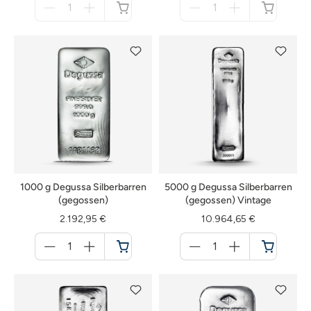
für
für
nicht
nicht
verfügbar
verfügbar
1000 g Degussa Silberbarren
5000 g Degussa Silberbarren
(gegossen)
(gegossen) Vintage
2.192,95 €
10.964,65 €
Menge
Menge
für
für
Warenkorb
Warenkorb