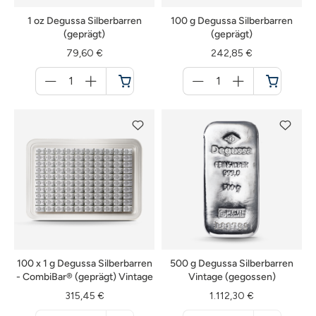
1 oz Degussa Silberbarren
100 g Degussa Silberbarren
(geprägt)
(geprägt)
79,60 €
242,85 €
Menge
Menge
für
für
Warenkorb
Warenkorb
100 x 1 g Degussa Silberbarren
500 g Degussa Silberbarren
- CombiBar® (geprägt) Vintage
Vintage (gegossen)
315,45 €
1.112,30 €
Menge
Menge