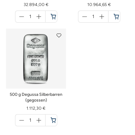
32.894,00 €
10.964,65 €
Menge
Menge
für
für
Warenkorb
Warenkorb
500 g Degussa Silberbarren
(gegossen)
1.112,30 €
Menge
für
Warenkorb