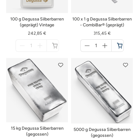
100 g Degussa Silberbarren
100 x 1 g Degussa Silberbarren
(geprägt) Vintage
- CombiBar® (geprägt)
242,85 €
315,45 €
Menge
Menge
für
für
nicht
Warenkorb
verfügbar
15 kg Degussa Silberbarren
5000 g Degussa Silberbarren
(gegossen)
(gegossen)