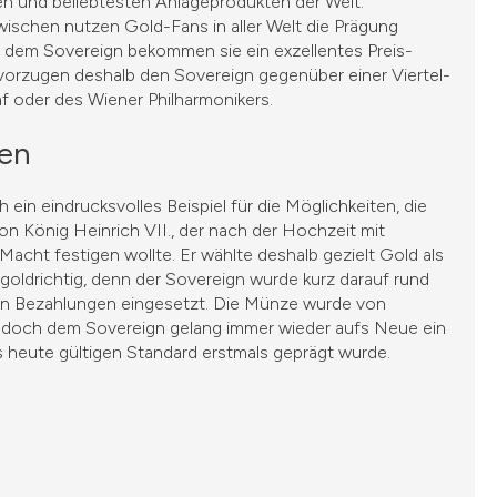
en und beliebtesten Anlageprodukten der Welt.
wischen nutzen Gold-Fans in aller Welt die Prägung
 dem Sovereign bekommen sie ein exzellentes Preis-
evorzugen deshalb den Sovereign gegenüber einer Viertel-
 oder des Wiener Philharmonikers.
gen
ein eindrucksvolles Beispiel für die Möglichkeiten, die
n König Heinrich VII., der nach der Hochzeit mit
acht festigen wollte. Er wählte deshalb gezielt Gold als
goldrichtig, denn der Sovereign wurde kurz darauf rund
en Bezahlungen eingesetzt. Die Münze wurde von
 doch dem Sovereign gelang immer wieder aufs Neue ein
s heute gültigen Standard erstmals geprägt wurde.