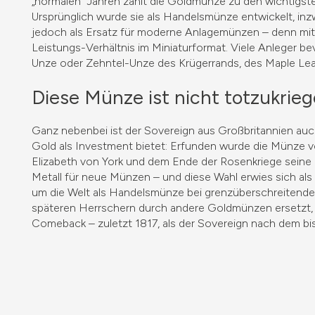
„normalen“ Jahren zählt die Goldmünze zu den wichtigst
Ursprünglich wurde sie als Handelsmünze entwickelt, inz
jedoch als Ersatz für moderne Anlagemünzen – denn mit
Leistungs-Verhältnis im Miniaturformat. Viele Anleger b
Unze oder Zehntel-Unze des Krügerrands, des Maple Leaf
Diese Münze ist nicht totzukrie
Ganz nebenbei ist der Sovereign aus Großbritannien auch 
Gold als Investment bietet: Erfunden wurde die Münze vo
Elizabeth von York und dem Ende der Rosenkriege seine M
Metall für neue Münzen – und diese Wahl erwies sich als 
um die Welt als Handelsmünze bei grenzüberschreitend
späteren Herrschern durch andere Goldmünzen ersetzt,
Comeback – zuletzt 1817, als der Sovereign nach dem bi