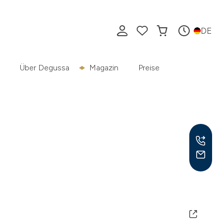
DE
Über Degussa
Magazin
Preise
Mo –
8:30