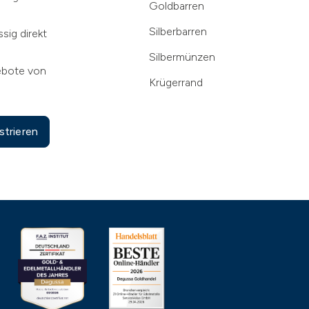
Goldbarren
Silberbarren
sig direkt
Silbermünzen
ebote von
Krügerrand
strieren