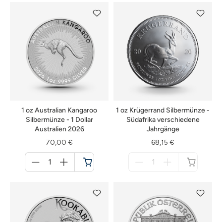
verfügbar
1 oz Australian Kangaroo
1 oz Krügerrand Silbermünze -
Silbermünze - 1 Dollar
Südafrika verschiedene
Australien 2026
Jahrgänge
70,00 €
68,15 €
Menge
Menge
für
für
Warenkorb
nicht
verfügbar