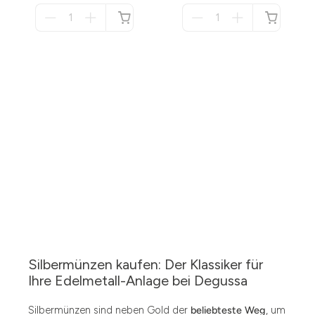
Menge
Menge
für
für
nicht
nicht
verfügbar
verfügbar
Silbermünzen kaufen: Der Klassiker für
Ihre Edelmetall-Anlage bei Degussa
Silbermünzen sind neben Gold der
beliebteste Weg
, um