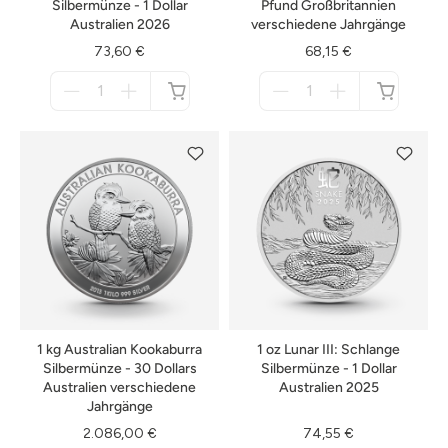
Silbermünze - 1 Dollar
Pfund Großbritannien
Australien 2026
verschiedene Jahrgänge
73,60 €
68,15 €
Menge
Menge
für
für
nicht
nicht
verfügbar
verfügbar
1 kg Australian Kookaburra
1 oz Lunar III: Schlange
Silbermünze - 30 Dollars
Silbermünze - 1 Dollar
Australien verschiedene
Australien 2025
Jahrgänge
2.086,00 €
74,55 €