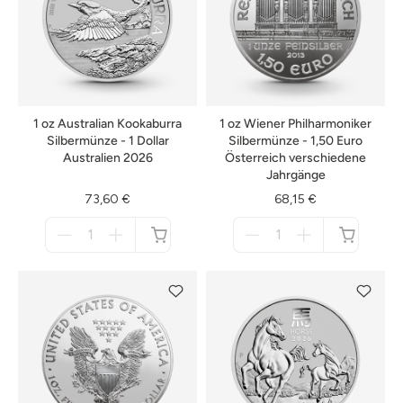
1 oz Australian Kookaburra
1 oz Wiener Philharmoniker
Silbermünze - 1 Dollar
Silbermünze - 1,50 Euro
Australien 2026
Österreich verschiedene
Jahrgänge
73,60 €
68,15 €
Menge
Menge
für
für
nicht
nicht
verfügbar
verfügbar