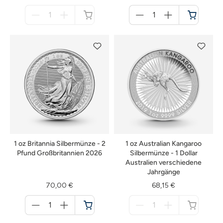
Menge
Menge
für
für
nicht
Warenkorb
verfügbar
1 oz Britannia Silbermünze - 2
1 oz Australian Kangaroo
Pfund Großbritannien 2026
Silbermünze - 1 Dollar
Australien verschiedene
Jahrgänge
70,00 €
68,15 €
Menge
Menge
für
für
Warenkorb
nicht