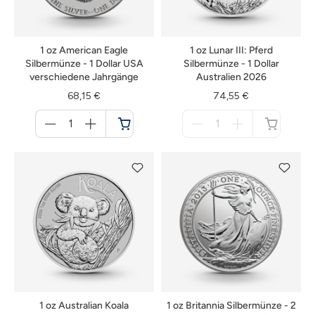
1 oz American Eagle
1 oz Lunar III: Pferd
Silbermünze - 1 Dollar USA
Silbermünze - 1 Dollar
verschiedene Jahrgänge
Australien 2026
68,15 €
74,55 €
Menge
Menge
für
für
Warenkorb
nicht
verfügbar
1 oz Australian Koala
1 oz Britannia Silbermünze - 2