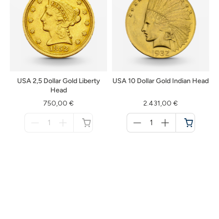
USA 2,5 Dollar Gold Liberty
USA 10 Dollar Gold Indian Head
Head
750,00 €
2.431,00 €
Menge
Menge
für
für
nicht
Warenkorb
verfügbar