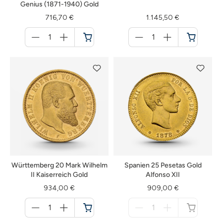
Genius (1871-1940) Gold
716,70 €
1.145,50 €
Menge
Menge
für
für
Warenkorb
Warenkorb
Württemberg 20 Mark Wilhelm
Spanien 25 Pesetas Gold
II Kaiserreich Gold
Alfonso XII
934,00 €
909,00 €
Menge
Menge
für
für
Warenkorb
nicht