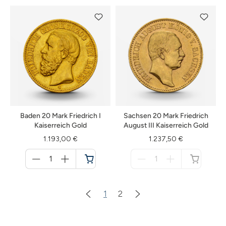
verfügbar
Baden 20 Mark Friedrich I
Sachsen 20 Mark Friedrich
Kaiserreich Gold
August III Kaiserreich Gold
1.193,00 €
1.237,50 €
Menge
Menge
für
für
Warenkorb
nicht
verfügbar
1
2