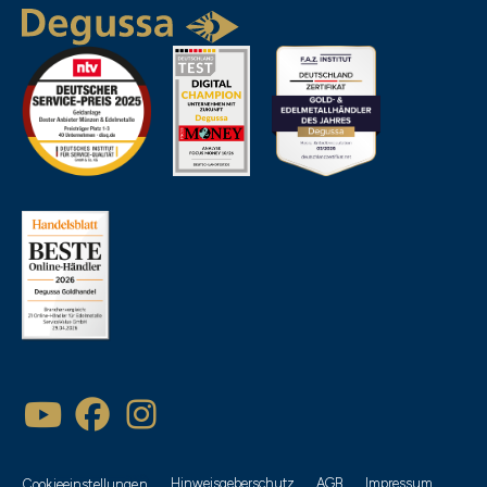
Beliebtheit
Artikelbezeichnung
Neueste
Empfehlung
Hinweisgeberschutz
AGB
Impressum
Cookieeinstellungen