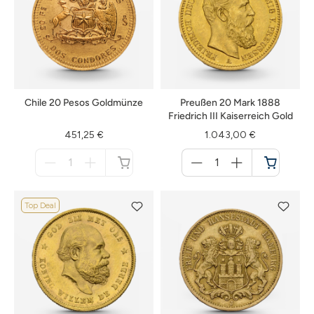
Chile 20 Pesos Goldmünze
Preußen 20 Mark 1888
Friedrich III Kaiserreich Gold
451,25 €
1.043,00 €
Menge
Menge
für
für
nicht
Warenkorb
verfügbar
Top Deal