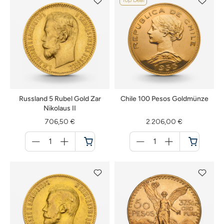
Top Deal
Russland 5 Rubel Gold Zar
Chile 100 Pesos Goldmünze
Nikolaus II
706,50 €
2.206,00 €
Menge
Menge
für
für
Warenkorb
Warenkorb