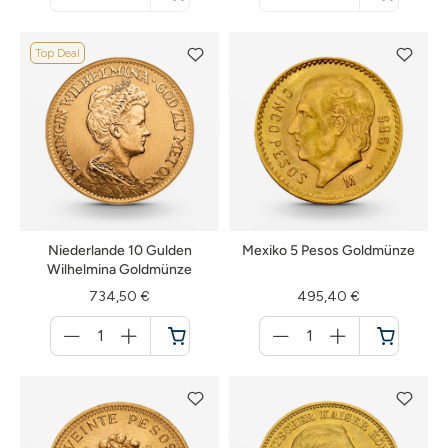
nicht
nicht
verfügbar
verfügbar
Top Deal
Niederlande 10 Gulden
Mexiko 5 Pesos Goldmünze
Wilhelmina Goldmünze
734,50 €
495,40 €
Menge
Menge
für
für
Warenkorb
Warenkorb