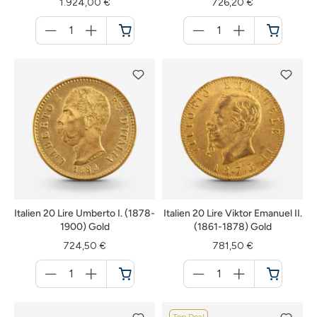
1.924,00 €
726,20 €
Menge
Menge
für
für
Warenkorb
Warenkorb
Italien 20 Lire Umberto I. (1878-
Italien 20 Lire Viktor Emanuel II.
1900) Gold
(1861-1878) Gold
724,50 €
781,50 €
Menge
Menge
für
für
Warenkorb
Warenkorb