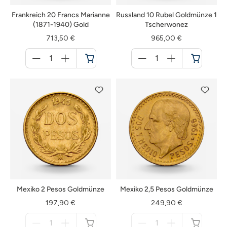
Frankreich 20 Francs Marianne
Russland 10 Rubel Goldmünze 1
(1871-1940) Gold
Tscherwonez
713,50 €
965,00 €
Menge
Menge
für
für
Warenkorb
Warenkorb
Mexiko 2 Pesos Goldmünze
Mexiko 2,5 Pesos Goldmünze
197,90 €
249,90 €
Menge
Menge
für
für