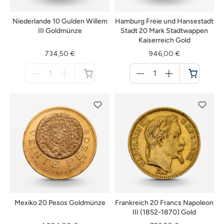
Niederlande 10 Gulden Willem
Hamburg Freie und Hansestadt
III Goldmünze
Stadt 20 Mark Stadtwappen
Kaiserreich Gold
734,50 €
946,00 €
Menge
Menge
für
für
nicht
Warenkorb
verfügbar
Mexiko 20 Pesos Goldmünze
Frankreich 20 Francs Napoleon
III (1852-1870) Gold