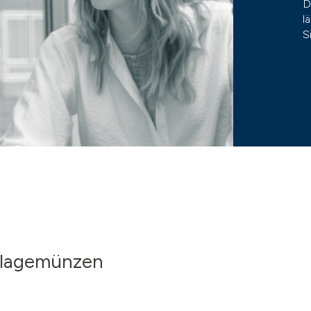
D
l
S
Anlagemünzen