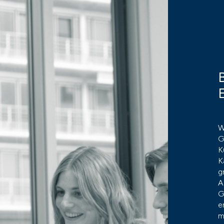
W
G
K
K
g
A
G
e
m