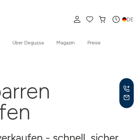
DE
Über Degussa
Magazin
Preise
barren
ufen
Mo –
8:30
verkaufen - schnell, sicher