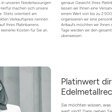
ns in unseren Niederlassungen
genaue Gewicht Ihres Platin
 Hierfür machen sich unsere
lassen wir Ihnen eine Versa
 Stets orientiert am
einem Wert von bis zu 2.500,
rekten Verkaufspreis nennen.
organisieren wir eine persön
uf Ihres Platinbarrens
Ankaufs möchten wir Ihnen n
keinerlei Kosten für Sie an.
Tage werden wir den gesamte
überweisen.
Platinwert d
Edelmetallrec
Sie möchten wissen, was I
wert sind? Dann geben Si