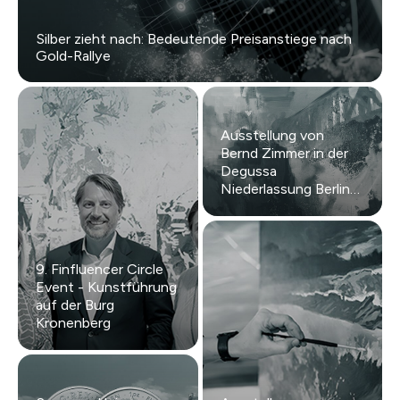
Silber zieht nach: Bedeutende Preisanstiege nach
Gold-Rallye
Ausstellung von
Bernd Zimmer in der
Degussa
Niederlassung Berlin
Gendarmenmarkt
9. Finfluencer Circle
Event - Kunstführung
auf der Burg
Kronenberg