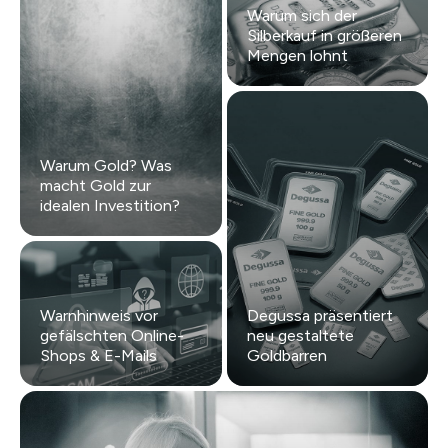
Warum sich der
Silberkauf in größeren
Mengen lohnt
Warum Gold? Was
macht Gold zur
idealen Investition?
Warnhinweis vor
Degussa präsentiert
gefälschten Online-
neu gestaltete
Shops & E-Mails
Goldbarren