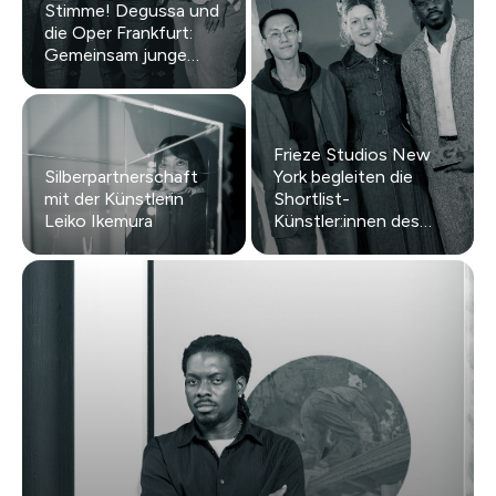
Stimme! Degussa und
die Oper Frankfurt:
Gemeinsam junge
Operntalente fördern
Frieze Studios New
Silberpartnerschaft
York begleiten die
mit der Künstlerin
Shortlist-
Leiko Ikemura
Künstler:innen des
Young Generation Art
Award in ihren Ateliers