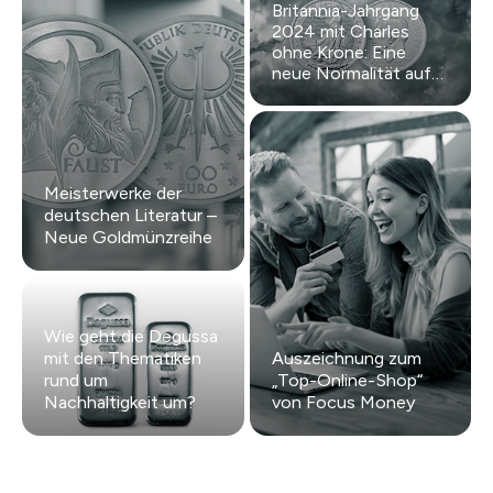
Britannia-Jahrgang
2024 mit Charles
ohne Krone: Eine
neue Normalität auf
Goldmünzen.
Meisterwerke der
deutschen Literatur –
Neue Goldmünzreihe
Wie geht die Degussa
mit den Thematiken
Auszeichnung zum
rund um
„Top-Online-Shop“
Nachhaltigkeit um?
von Focus Money