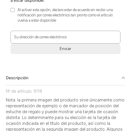
a estar disponible.
Al activar esta opción, declaro estar de acuerdo en recibir una
notificación por correo electrónico tan pronto como el artículo
vuelva a estar disponible
Su dirección de correo electrónico
Enviar
Zum
Absenden
müssen
Sie
Descripción
die
Zustimmung
Nº de artículo: 9118
aktivieren.
Nota: la primera imagen del producto sirve únicamente como
representación de ejemplo o de marcador de posición del
estuche de regalo y puede mostrar una tarjeta de ocasión
distinta. Lo determinante para su elección es la tarjeta de
ocasión indicada en el título del producto, así como la
representación en la segunda imagen del producto. Algunos