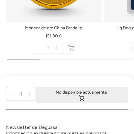
Moneda de oro China Panda 1g
1 g Degu
151,80 €
Menge
für
no
disponible
Menge
No disponible actualmente
für
No
disponible
actualmente
Newsletter de Degussa:
Información exclusiva sobre metales preciosos.