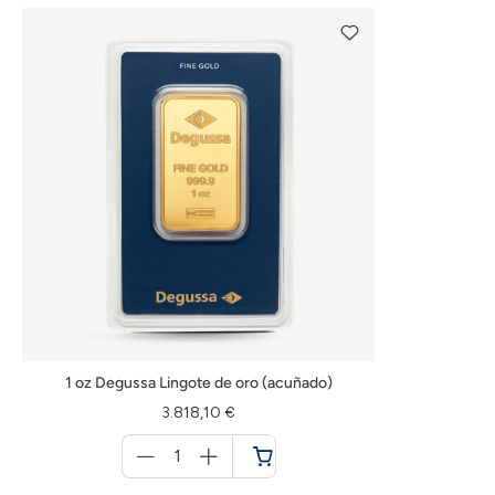
1 oz Degussa Lingote de oro (acuñado)
3.818,10 €
Menge
für
Cesta