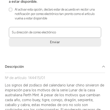
a estar disponible.
Al activar esta opción, declaro estar de acuerdo en recibir una
notificación por correo electrónico tan pronto como el artículo
vuelva a estar disponible
Su dirección de correo electrónico
Enviar
Zum
Absenden
müssen
Sie
Descripción
die
Zustimmung
Nº de artículo: 144415/01
aktivieren.
Los signos del zodíaco del calendario lunar chino sirvieron de
inspiración para los motivos de la serie Lunar de la casa
australiana Perth Mint. A pesar de los motivos que cambian
cada año, como buey, tigre, conejo, dragón, serpiente,
caballo y cabra, estas monedas de oro no solo son
codiciadas por los coleccionistas. El moderado recargo de