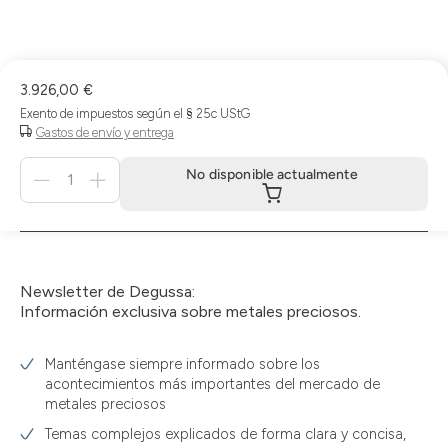
de
la
compra
3.926,00 €
Exento de impuestos según el § 25c UStG
Gastos de envío y entrega
Menge
No disponible actualmente
für
No
disponible
actualmente
Newsletter de Degussa:
Información exclusiva sobre metales preciosos.
Manténgase siempre informado sobre los
acontecimientos más importantes del mercado de
metales preciosos
Temas complejos explicados de forma clara y concisa,