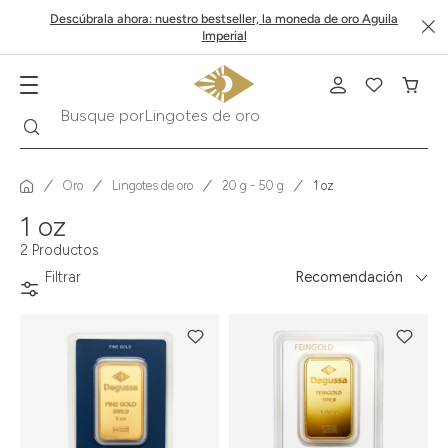
Descúbrala ahora: nuestro bestseller, la moneda de oro Aguila
Imperial
Buscar
Busque por
Lingotes de oro
Oro
Lingotes de oro
20 g - 50 g
1 oz
1 oz
2 Productos
Filtrar
Recomendación