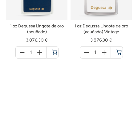
1 oz Degussa Lingote de oro
1 oz Degussa Lingote de oro
(acuñado)
(acuñado) Vintage
3.876,30 €
3.876,30 €
Menge
Menge
für
für
Cesta
Cesta
de
de
la
la
compra
compra