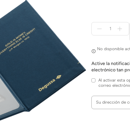
Menge
für
No
disponible
actualmente
No disponible a
Active la notifica
electrónico tan pr
Al activar esta 
correo electróni
Su dirección de c
Zum
Absenden
müssen