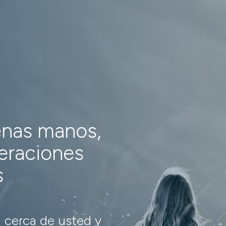
enas manos,
neraciones
s
 cerca de usted y