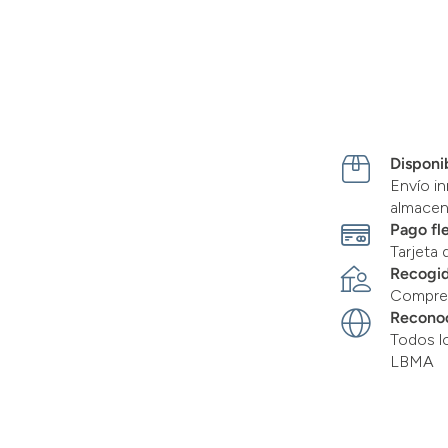
Disponib
Envío in
almace
Pago fl
Tarjeta 
Recogid
Compre 
Recono
Todos l
LBMA