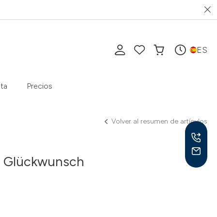
ES
ta
Precios
Volver al resumen de artículos
n Glückwunsch
Lu-V
10-1