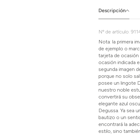
Sie
die
Descripción
Zustimmung
aktivieren.
Nº de artículo: 911
Nota: la primera 
de ejemplo o marc
tarjeta de ocasión 
ocasión indicada en
segunda imagen de
porque no solo sal
posee un lingote D
nuestro noble estu
convertirá su obse
elegante azul oscu
Degussa. Ya sea un
bautizo o un senti
encontrará la adec
estilo, sino tambi