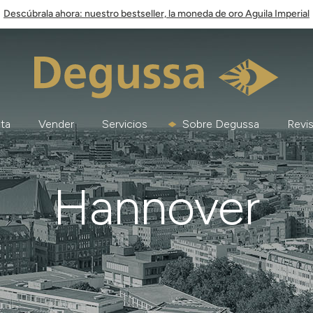
Descúbrala ahora: nuestro bestseller, la moneda de oro Aguila Imperial
ata
Vender
Servicios
Sobre Degussa
Revis
Hannover