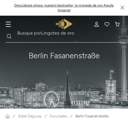
Descúbrala ahora: nuestro bestseller, la moneda de oro Aguila
Imperial
Buscar
Busque por
Krugerrand
Berlin Fasanenstraße
Sobre Degussa
Sucursales
Berlin Fasanenstraße