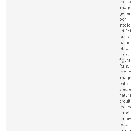
menu
imáge
gener
por
inteli
artifi
punto
partid
obras
mostr
figura
femen
espac
imagi
entre 
y exte
natura
arquit
crean
atmós
ambiv
poétic
Estudi