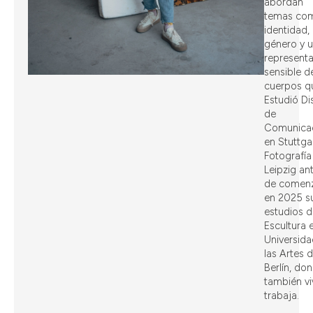
abordan
temas com
identidad, 
género y 
represent
sensible d
cuerpos q
Estudió Di
de
Comunica
en Stuttga
Fotografía
Leipzig an
de comen
en 2025 s
estudios d
Escultura e
Universida
las Artes 
Berlín, do
también vi
trabaja.