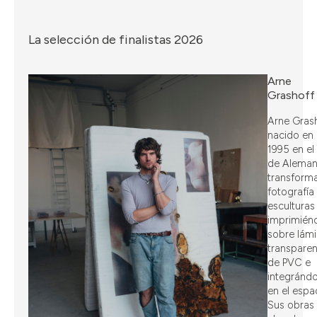
La selección de finalistas 2026
Arne
Grashoff
Arne Grash
nacido en
1995 en el
de Aleman
transforma
fotografía
esculturas
imprimién
sobre lám
transparen
de PVC e
integrándo
en el espa
Sus obras