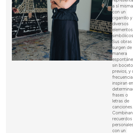
a sí misma
con un
cigarrillo y
diversos
elementos
simbólicos
Sus obras
surgen de
manera
espontáne
sin boceto
previos, y
frecuencia
inspiran e
determina
frases o
letras de
canciones.
Combinan
recuerdos
personale
con un