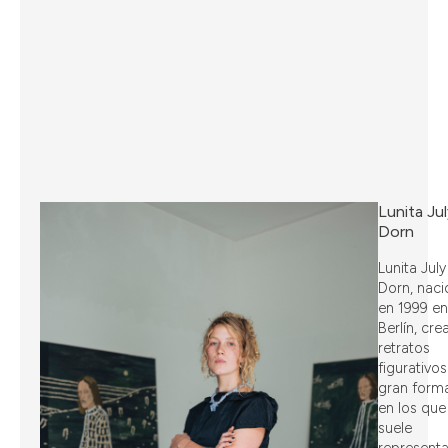
Lunita Ju
Dorn
Lunita July
Dorn, naci
en 1999 en
Berlín, cre
retratos
figurativo
gran form
en los que
suele
representa