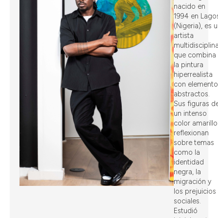
nacido en
1994 en Lago
(Nigeria), es 
artista
multidisciplin
que combina
la pintura
hiperrealista
con elemento
abstractos.
Sus figuras d
un intenso
color amarillo
reflexionan
sobre temas
como la
identidad
negra, la
migración y
los prejuicios
sociales.
Estudió