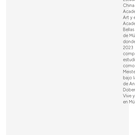
China
Acad
Art y 
Acade
Bellas
de Mú
donde
2023
compl
estud
como
Meist
bajo l
de An
Dober
Vive y
en Mú