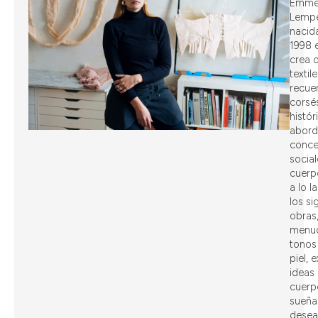
Emmél
Lempe
nacid
1998 
crea 
textil
recue
corsé
histór
abord
conce
social
cuerp
a lo l
los si
obras,
menu
tonos
piel, 
ideas
cuerp
sueña
desea