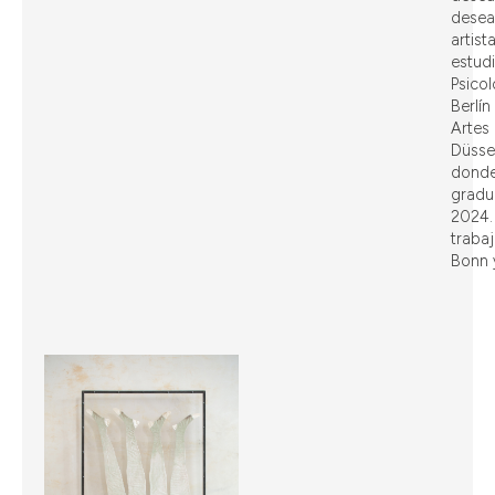
desea
artist
estud
Psicol
Berlín
Artes
Düsse
donde
gradu
2024.
trabaj
Bonn y