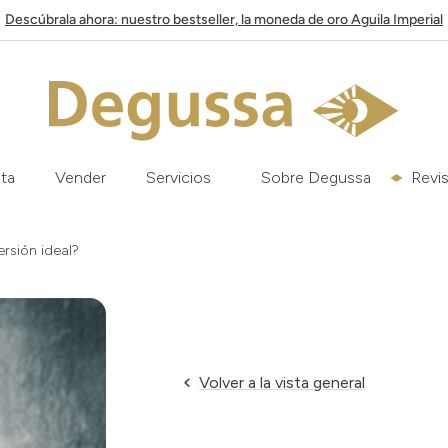
Descúbrala ahora: nuestro bestseller, la moneda de oro Aguila Imperial
ata
Vender
Servicios
Sobre Degussa
Revis
ersión ideal?
Volver a la vista general