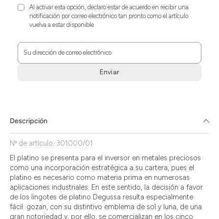
Al activar esta opción, declaro estar de acuerdo en recibir una
notificación por correo electrónico tan pronto como el artículo
vuelva a estar disponible
Su dirección de correo electrónico
Enviar
Zum
Absenden
müssen
Sie
Descripción
die
Zustimmung
Nº de artículo: 301000/01
aktivieren.
El platino se presenta para el inversor en metales preciosos
como una incorporación estratégica a su cartera, pues el
platino es necesario como materia prima en numerosas
aplicaciones industriales. En este sentido, la decisión a favor
de los lingotes de platino Degussa resulta especialmente
fácil: gozan, con su distintivo emblema de sol y luna, de una
gran notoriedad y, por ello, se comercializan en los cinco