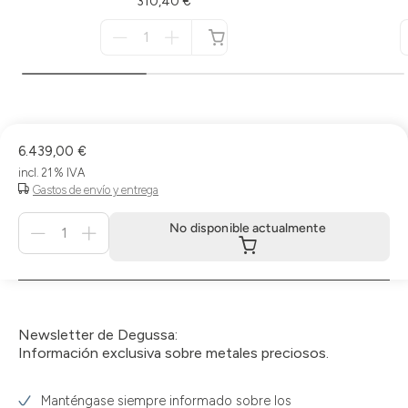
310,40 €
Menge
für
no
disponible
6.439,00 €
incl. 21 % IVA
Gastos de envío y entrega
Menge
No disponible actualmente
für
No
disponible
actualmente
Newsletter de Degussa:
Información exclusiva sobre metales preciosos.
Manténgase siempre informado sobre los