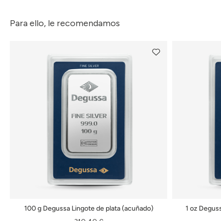
Para ello, le recomendamos
100 g Degussa Lingote de plata (acuñado)
1 oz Deguss