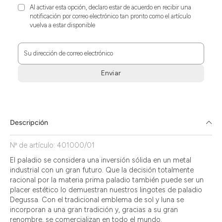
Al activar esta opción, declaro estar de acuerdo en recibir una
notificación por correo electrónico tan pronto como el artículo
vuelva a estar disponible
Su dirección de correo electrónico
Enviar
Zum
Absenden
müssen
Sie
Descripción
die
Zustimmung
Nº de artículo: 401000/01
aktivieren.
El paladio se considera una inversión sólida en un metal
industrial con un gran futuro. Que la decisión totalmente
racional por la materia prima paladio también puede ser un
placer estético lo demuestran nuestros lingotes de paladio
Degussa. Con el tradicional emblema de sol y luna se
incorporan a una gran tradición y, gracias a su gran
renombre, se comercializan en todo el mundo.