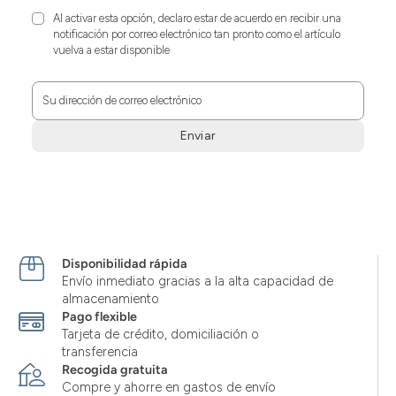
Al activar esta opción, declaro estar de acuerdo en recibir una
notificación por correo electrónico tan pronto como el artículo
vuelva a estar disponible
Su dirección de correo electrónico
Enviar
Zum
Absenden
müssen
Sie
die
Zustimmung
Disponibilidad rápida
aktivieren.
Envío inmediato gracias a la alta capacidad de
almacenamiento
Pago flexible
Tarjeta de crédito, domiciliación o
transferencia
Recogida gratuita
Compre y ahorre en gastos de envío