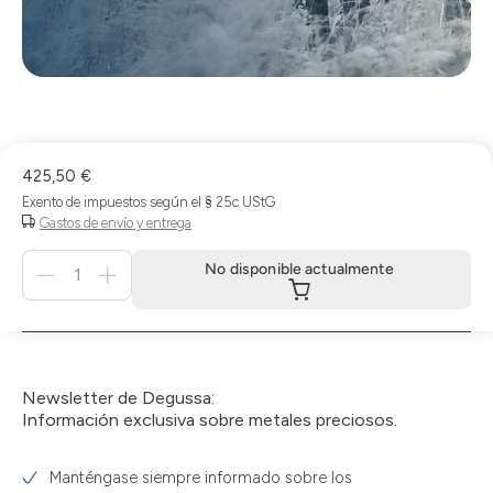
425,50 €
Exento de impuestos según el § 25c UStG
Gastos de envío y entrega
Menge
No disponible actualmente
für
No
disponible
actualmente
Newsletter de Degussa:
Información exclusiva sobre metales preciosos.
Manténgase siempre informado sobre los