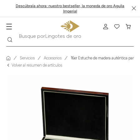
Descúbrala ahora: nuestro bestseller, la moneda de oro Aguila
Imperial
Buscar
Busque por
Krugerrand
Servicios
Accesorios
16er Estuche de madera auténtica para 
Volver al resumen de artículos