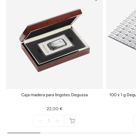
Caja madera para lingotes Degussa
100 x 1 g Deg
22,00 €
Menge
für
no
disponible