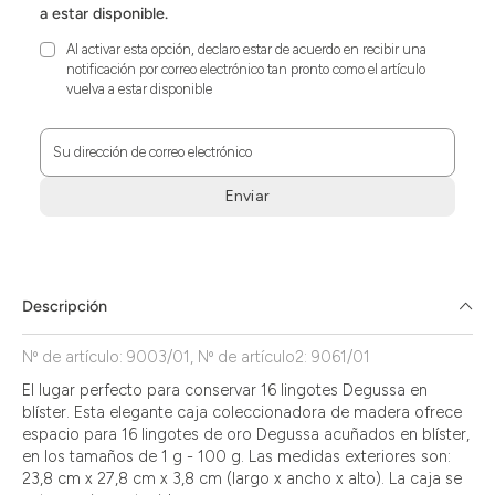
a estar disponible.
Al activar esta opción, declaro estar de acuerdo en recibir una
notificación por correo electrónico tan pronto como el artículo
vuelva a estar disponible
Su dirección de correo electrónico
Enviar
Zum
Absenden
müssen
Sie
Descripción
die
Zustimmung
Nº de artículo: 9003/01, Nº de artículo2: 9061/01
aktivieren.
El lugar perfecto para conservar 16 lingotes Degussa en
blíster. Esta elegante caja coleccionadora de madera ofrece
espacio para 16 lingotes de oro Degussa acuñados en blíster,
en los tamaños de 1 g - 100 g. Las medidas exteriores son:
23,8 cm x 27,8 cm x 3,8 cm (largo x ancho x alto). La caja se