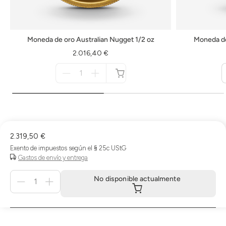
Moneda de oro Australian Nugget 1/2 oz
Moneda de
2.016,40 €
Menge
für
no
disponible
2.319,50 €
Exento de impuestos según el § 25c UStG
Gastos de envío y entrega
Menge
No disponible actualmente
für
No
disponible
actualmente