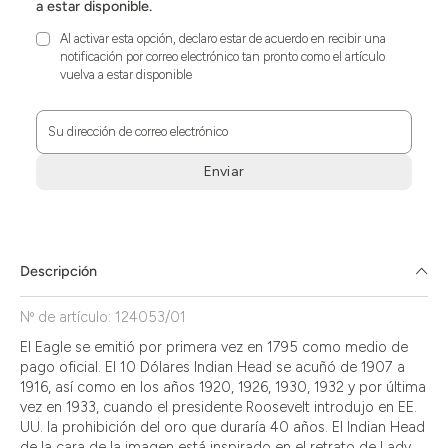
a estar disponible.
Al activar esta opción, declaro estar de acuerdo en recibir una
notificación por correo electrónico tan pronto como el artículo
vuelva a estar disponible
Su dirección de correo electrónico
Enviar
Zum
Absenden
müssen
Sie
Descripción
die
Zustimmung
Nº de artículo: 124053/01
aktivieren.
El Eagle se emitió por primera vez en 1795 como medio de
pago oficial. El 10 Dólares Indian Head se acuñó de 1907 a
1916, así como en los años 1920, 1926, 1930, 1932 y por última
vez en 1933, cuando el presidente Roosevelt introdujo en EE.
UU. la prohibición del oro que duraría 40 años. El Indian Head
de la cara de la imagen está inspirado en el retrato de Lady