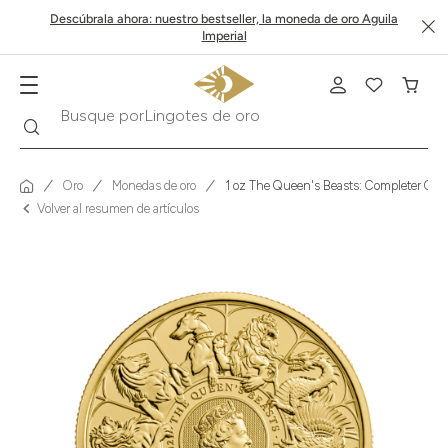
Descúbrala ahora: nuestro bestseller, la moneda de oro Aguila
Imperial
Buscar
Busque por
Krugerrand
Oro
Monedas de oro
1 oz The Queen's Beasts: Completer Coin
Volver al resumen de artículos