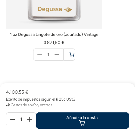
1 oz Degussa Lingote de oro (acuñado) Vintage
3.871,50 €
Menge
für
Cesta
de
la
compra
4.100,55 €
Exento de impuestos según el § 25c UStG
Gastos de envío y entrega
Menge
Añadir a la cesta
für
Añadir
a