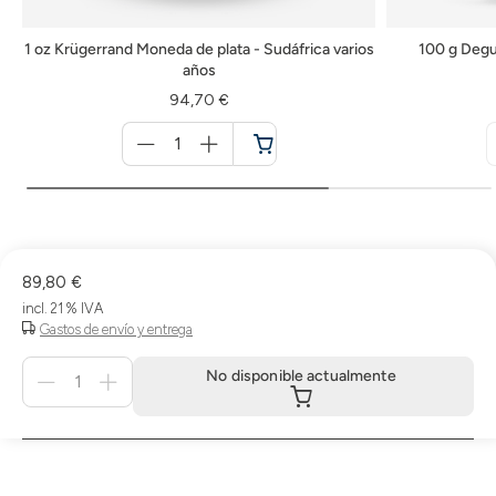
1 oz Krügerrand Moneda de plata - Sudáfrica varios
100 g Degu
años
94,70 €
Menge
für
Cesta
de
la
compra
89,80 €
incl. 21 % IVA
Gastos de envío y entrega
Menge
No disponible actualmente
für
No
disponible
actualmente