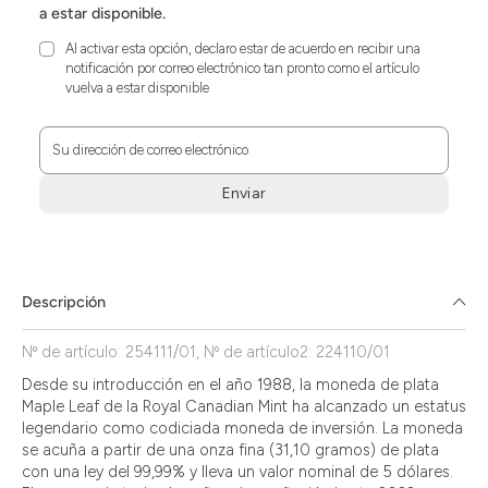
a estar disponible.
Al activar esta opción, declaro estar de acuerdo en recibir una
notificación por correo electrónico tan pronto como el artículo
vuelva a estar disponible
Su dirección de correo electrónico
Enviar
Zum
Absenden
müssen
Sie
Descripción
die
Zustimmung
Nº de artículo: 254111/01, Nº de artículo2: 224110/01
aktivieren.
Desde su introducción en el año 1988, la moneda de plata
Maple Leaf de la Royal Canadian Mint ha alcanzado un estatus
legendario como codiciada moneda de inversión. La moneda
se acuña a partir de una onza fina (31,10 gramos) de plata
con una ley del 99,99% y lleva un valor nominal de 5 dólares.