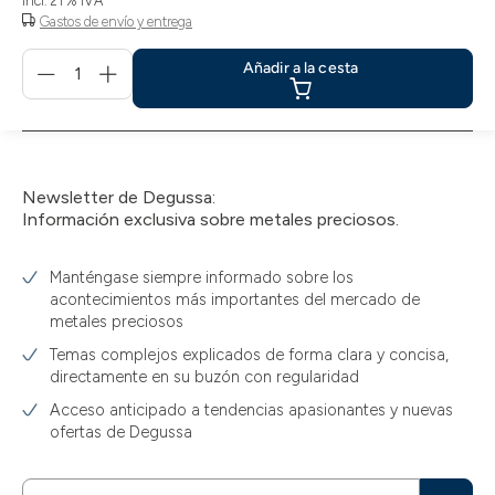
incl. 21 % IVA
Gastos de envío y entrega
Menge
Añadir a la cesta
für
Añadir
a
la
cesta
Newsletter de Degussa:
Información exclusiva sobre metales preciosos.
Manténgase siempre informado sobre los
acontecimientos más importantes del mercado de
metales preciosos
Temas complejos explicados de forma clara y concisa,
directamente en su buzón con regularidad
Acceso anticipado a tendencias apasionantes y nuevas
ofertas de Degussa