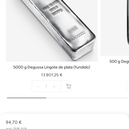
500 g Degu
5000 g Degussa Lingote de plata (fundido)
13.801,25 €
Menge
für
no
disponible
94,70 €