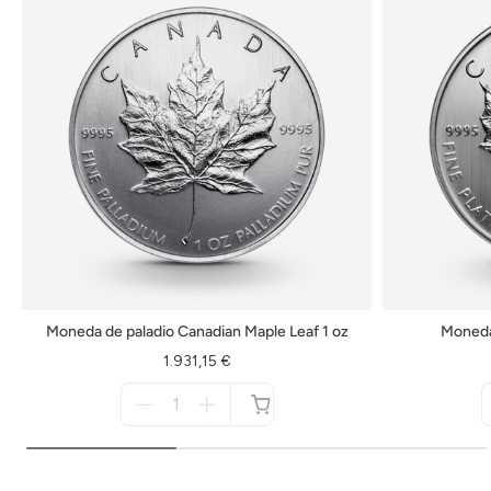
Moneda de paladio Canadian Maple Leaf 1 oz
Moneda 
1.931,15 €
Menge
für
no
disponible