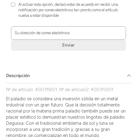
Al activar esta opción, declaro estar de acuerdo en recibir una
notificación por correo electrónico tan pronto como el artículo
vuelva a estar disponible
Su dirección de correo electrónico
Enviar
Zum
Absenden
müssen
Sie
Descripción
die
Zustimmung
Nº de artículo: 400319/01, Nº de artículo2: 400310/01
aktivieren.
El paladio se considera una inversión sólida en un metal
industrial con un gran futuro. Que la decisión totalmente
racional por la materia prima paladio también puede ser un
placer estético lo demuestran nuestros lingotes de paladio
Degussa. Con el tradicional emblema de sol y luna se
incorporan a una gran tradición y, gracias a su gran
renombre, se comercializan en todo el mundo.