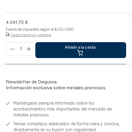
la
compra
4.041,70 €
Exento de impuestos según el § 25c UStG
Gastos de envío y entrega
Menge
Añadir a la cesta
für
Añadir
a
la
cesta
Newsletter de Degussa:
Información exclusiva sobre metales preciosos.
Manténgase siempre informado sobre los
acontecimientos más importantes del mercado de
metales preciosos
Temas complejos explicados de forma clara y concisa,
directamente en su buzón con regularidad