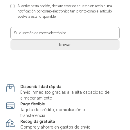
Al activar esta opción, declaro estar de acuerdo en recibir una
notificación por correo electrónico tan pronto como el artículo
vuelva a estar disponible
Su dirección de correo electrónico
Enviar
Zum
Absenden
müssen
Sie
die
Zustimmung
Disponibilidad rápida
aktivieren.
Envío inmediato gracias a la alta capacidad de
almacenamiento
Pago flexible
Tarjeta de crédito, domiciliación o
transferencia
Recogida gratuita
Compre y ahorre en gastos de envío