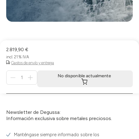
2.819,90 €
incl. 21 % IVA
Gastos de envío y entrega
Menge
No disponible actualmente
für
No
disponible
actualmente
Newsletter de Degussa:
Información exclusiva sobre metales preciosos.
Manténgase siempre informado sobre los