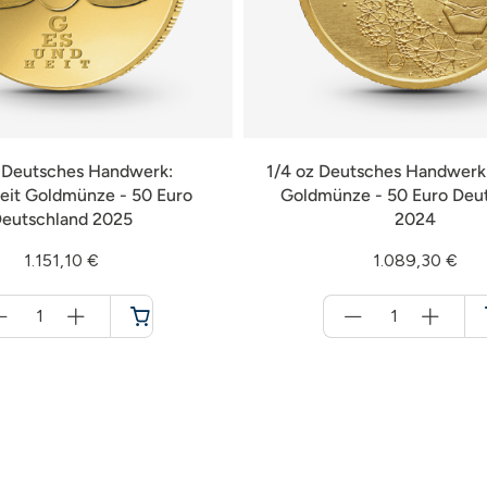
z Deutsches Handwerk:
1/4 oz Deutsches Handwerk:
it Goldmünze - 50 Euro
Goldmünze - 50 Euro Deu
eutschland 2025
2024
1.151,10 €
1.089,30 €
Menge
Menge
für
für
Warenkorb
Warenkorb