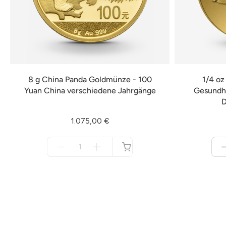
8 g China Panda Goldmünze - 100
1/4 o
Yuan China verschiedene Jahrgänge
Gesundhe
D
1.075,00 €
Menge
für
nicht
verfügbar