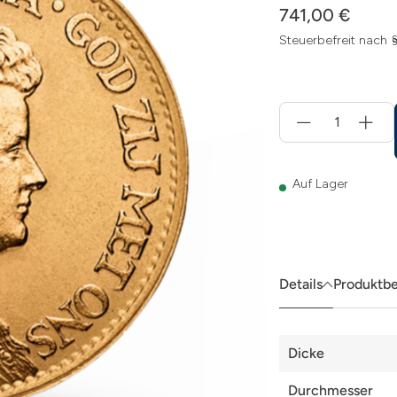
741,00 €
Steuerbefreit nach 
Menge
für
In
den
Warenkorb
Auf Lager
Details
Produktb
Details
Dicke
Durchmesser