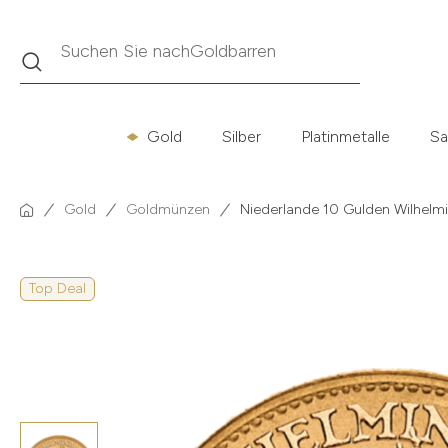
Suche
Suchen Sie nach
Krügerrand
Gold
Silber
Platinmetalle
Sa
Gold
Goldmünzen
Niederlande 10 Gulden Wilhel
Top Deal