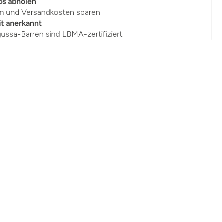
os abholen
en und Versandkosten sparen
t anerkannt
gussa-Barren sind LBMA-zertifiziert