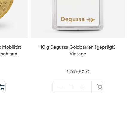
 Mobilität
10 g Degussa Goldbarren (geprägt)
tschland
Vintage
1.267,50 €
Menge
für
nicht
verfügbar