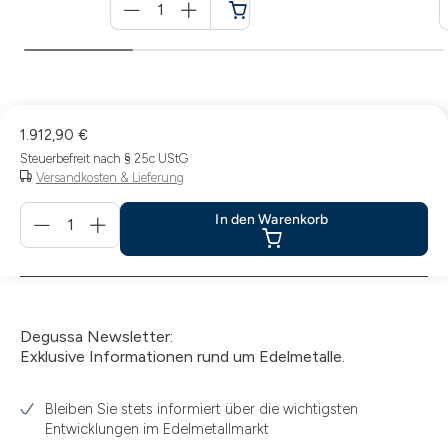
für
Warenkorb
1.912,90 €
Steuerbefreit nach § 25c UStG
Versandkosten & Lieferung
Menge
In den Warenkorb
für
In
den
Warenkorb
Degussa Newsletter:
Exklusive Informationen rund um Edelmetalle.
Bleiben Sie stets informiert über die wichtigsten
Entwicklungen im Edelmetallmarkt