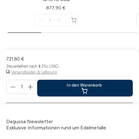
877,90 €
Menge
für
nicht
verfügbar
721,60 €
Steuerbefreit nach § 25c UStG
Versandkosten & Lieferung
Menge
In den Warenkorb
für
In
den
Warenkorb
Degussa Newsletter:
Exklusive Informationen rund um Edelmetalle.