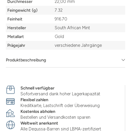
Durchmesser
22,00 mm
Feingewicht (g)
7.32
Feinheit
916.70
Hersteller
South African Mint
Metallart
Gold
Prägejahr
verschiedene Jahrgänge
Produktbeschreibung
Schnell verfügbar
Sofortversand dank hoher Lagerkapazität
Flexibel zahlen
Kreditkarte, Lastschrift oder Überweisung
Kostenlos abholen
Bestellen und Versandkosten sparen
Weltweit anerkannt
Alle Degussa-Barren sind LBMA-zertifiziert