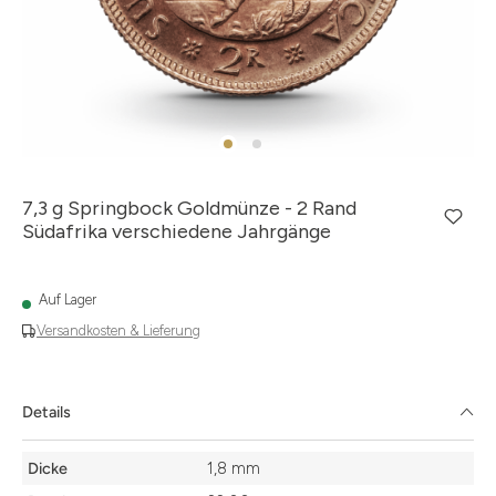
7,3 g Springbock Goldmünze - 2 Rand
Südafrika verschiedene Jahrgänge
Auf Lager
Versandkosten & Lieferung
Details
Details
Dicke
1,8 mm