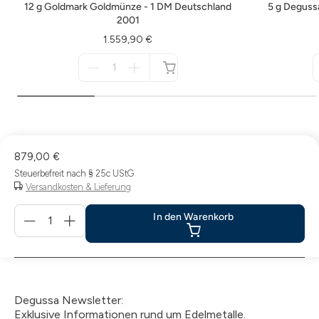
12 g Goldmark Goldmünze - 1 DM Deutschland
5 g Deguss
2001
1.559,90 €
Menge
für
nicht
verfügbar
879,00 €
Steuerbefreit nach § 25c UStG
Versandkosten & Lieferung
Menge
In den Warenkorb
für
In
den
Warenkorb
Degussa Newsletter:
Exklusive Informationen rund um Edelmetalle.