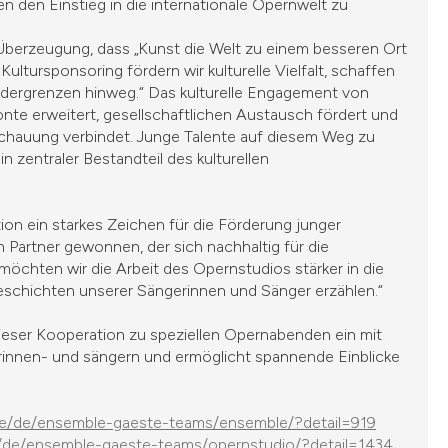
n den Einstieg in die internationale Opernwelt zu
Überzeugung, dass „Kunst die Welt zu einem besseren Ort
ltursponsoring fördern wir kulturelle Vielfalt, schaffen
dergrenzen hinweg.“ Das kulturelle Engagement von
nte erweitert, gesellschaftlichen Austausch fördert und
chauung verbindet. Junge Talente auf diesem Weg zu
n zentraler Bestandteil des kulturellen
on ein starkes Zeichen für die Förderung junger
 Partner gewonnen, der sich nachhaltig für die
öchten wir die Arbeit des Opernstudios stärker in die
Geschichten unserer Sängerinnen und Sänger erzählen.“
 dieser Kooperation zu speziellen Opernabenden ein mit
innen- und sängern und ermöglicht spannende Einblicke
t.de/de/ensemble-gaeste-teams/ensemble/?detail=919
de/de/ensemble-gaeste-teams/opernstudio/?detail=1434