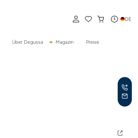
DE
Über Degussa
Magazin
Preise
Mo –
8:30