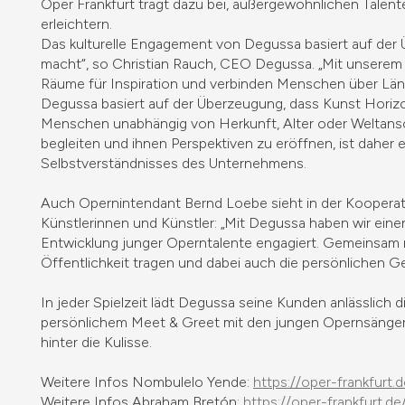
Oper Frankfurt trägt dazu bei, außergewöhnlichen Talente
erleichtern.
Das kulturelle Engagement von Degussa basiert auf der 
macht“, so Christian Rauch, CEO Degussa. „Mit unserem Ku
Räume für Inspiration und verbinden Menschen über Län
Degussa basiert auf der Überzeugung, dass Kunst Horizo
Menschen unabhängig von Herkunft, Alter oder Weltans
begleiten und ihnen Perspektiven zu eröffnen, ist daher ei
Selbstverständnisses des Unternehmens.
Auch Opernintendant Bernd Loebe sieht in der Kooperati
Künstlerinnen und Künstler: „Mit Degussa haben wir einen
Entwicklung junger Operntalente engagiert. Gemeinsam m
Öffentlichkeit tragen und dabei auch die persönlichen 
In jeder Spielzeit lädt Degussa seine Kunden anlässlich
persönlichem Meet & Greet mit den jungen Opernsänger
hinter die Kulisse.
Weitere Infos Nombulelo Yende:
https://oper-frankfur
Weitere Infos Abraham Bretón:
https://oper-frankfurt.