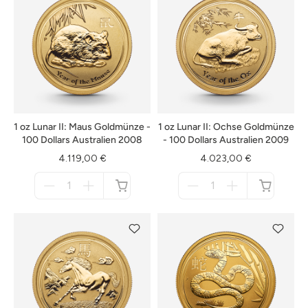
1 oz Lunar II: Maus Goldmünze -
1 oz Lunar II: Ochse Goldmünze
100 Dollars Australien 2008
- 100 Dollars Australien 2009
4.119,00 €
4.023,00 €
Menge
Menge
für
für
nicht
nicht
verfügbar
verfügbar