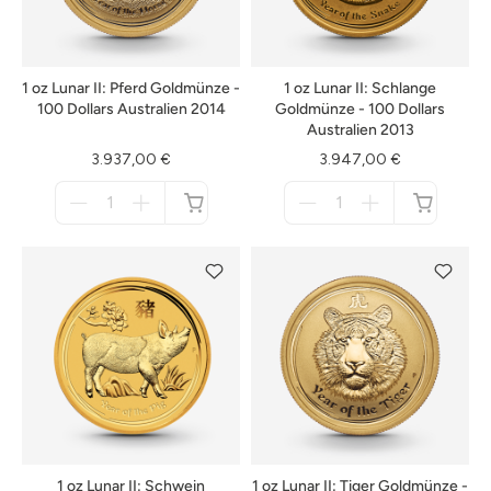
1 oz Lunar II: Pferd Goldmünze -
1 oz Lunar II: Schlange
100 Dollars Australien 2014
Goldmünze - 100 Dollars
Australien 2013
3.937,00 €
3.947,00 €
Menge
Menge
für
für
nicht
nicht
verfügbar
verfügbar
1 oz Lunar II: Schwein
1 oz Lunar II: Tiger Goldmünze -