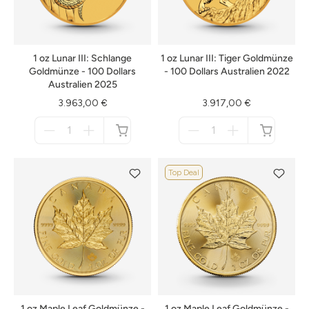
1 oz Lunar III: Schlange
1 oz Lunar III: Tiger Goldmünze
Goldmünze - 100 Dollars
- 100 Dollars Australien 2022
Australien 2025
3.963,00 €
3.917,00 €
Menge
Menge
für
für
nicht
nicht
verfügbar
verfügbar
Top Deal
1 oz Maple Leaf Goldmünze -
1 oz Maple Leaf Goldmünze -