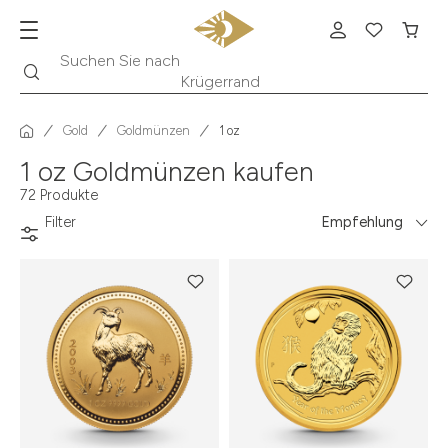
Suche
Suchen Sie nach
Krügerrand
Gold
Goldmünzen
1 oz
1 oz Goldmünzen kaufen
72 Produkte
Filter
Empfehlung