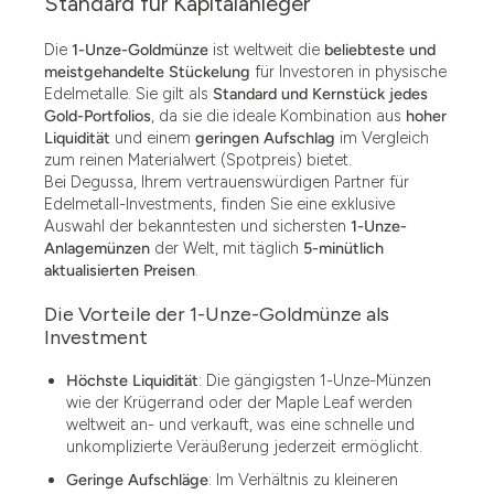
Standard für Kapitalanleger
Die
1-Unze-Goldmünze
ist weltweit die
beliebteste und
meistgehandelte Stückelung
für Investoren in physische
Edelmetalle. Sie gilt als
Standard und Kernstück jedes
Gold-Portfolios
, da sie die ideale Kombination aus
hoher
Liquidität
und einem
geringen Aufschlag
im Vergleich
zum reinen Materialwert (Spotpreis) bietet.
Bei Degussa, Ihrem vertrauenswürdigen Partner für
Edelmetall-Investments, finden Sie eine exklusive
Auswahl der bekanntesten und sichersten
1-Unze-
Anlagemünzen
der Welt, mit täglich
5-minütlich
aktualisierten Preisen
.
Die Vorteile der 1-Unze-Goldmünze als
Investment
Höchste Liquidität
: Die gängigsten 1-Unze-Münzen
wie der Krügerrand oder der Maple Leaf werden
weltweit an- und verkauft, was eine schnelle und
unkomplizierte Veräußerung jederzeit ermöglicht.
Geringe Aufschläge
: Im Verhältnis zu kleineren