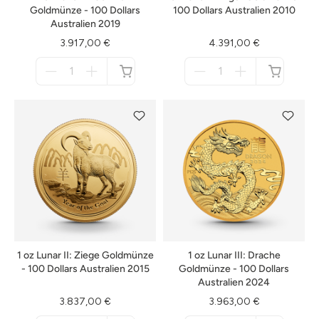
Goldmünze - 100 Dollars
100 Dollars Australien 2010
Australien 2019
3.917,00 €
4.391,00 €
Menge
Menge
für
für
nicht
nicht
verfügbar
verfügbar
1 oz Lunar II: Ziege Goldmünze
1 oz Lunar III: Drache
- 100 Dollars Australien 2015
Goldmünze - 100 Dollars
Australien 2024
3.837,00 €
3.963,00 €