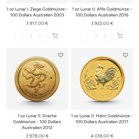
1 oz Lunar I: Ziege Goldmünze -
1 oz Lunar II: Affe Goldmünze -
100 Dollars Australien 2003
100 Dollars Australien 2016
3.917,00 €
3.922,00 €
Menge
Menge
für
für
nicht
nicht
verfügbar
verfügbar
1 oz Lunar II: Drache
1 oz Lunar II: Hahn Goldmünze -
Goldmünze - 100 Dollars
100 Dollars Australien 2017
Australien 2012
3.978,00 €
4.018,00 €