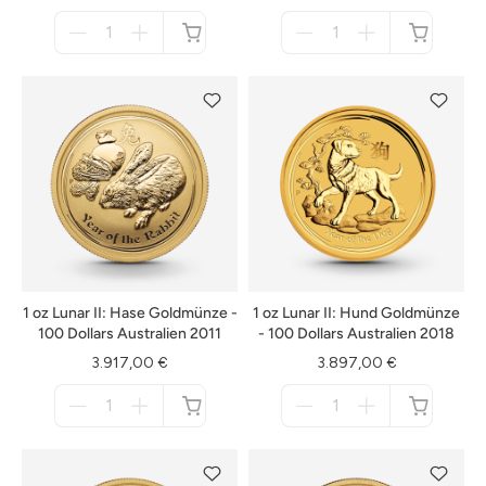
Menge
Menge
für
für
nicht
nicht
verfügbar
verfügbar
1 oz Lunar II: Hase Goldmünze -
1 oz Lunar II: Hund Goldmünze
100 Dollars Australien 2011
- 100 Dollars Australien 2018
3.917,00 €
3.897,00 €
Menge
Menge
für
für
nicht
nicht
verfügbar
verfügbar