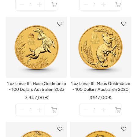
Menge
Menge
für
für
nicht
nicht
verfügbar
verfügbar
1 oz Lunar III: Hase Goldmünze
1 oz Lunar III: Maus Goldmünze
- 100 Dollars Australien 2023
- 100 Dollars Australien 2020
3.947,00 €
3.917,00 €
Menge
Menge
für
für
nicht
nicht
verfügbar
verfügbar