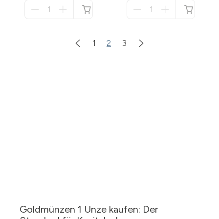
Menge
Menge
für
für
nicht
nicht
verfügbar
verfügbar
1
2
3
Goldmünzen 1 Unze kaufen: Der