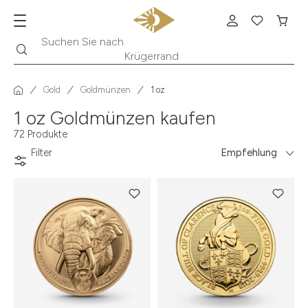
Suche
Suchen Sie nach
Krügerrand
Gold
Goldmünzen
1 oz
1 oz Goldmünzen kaufen
72 Produkte
Filter
Empfehlung