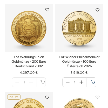
Warenkorb
Warenkorb
1 oz Währungsunion
1 oz Wiener Philharmoniker
Goldmünze - 200 Euro
Goldmünze - 100 Euro
Deutschland 2002
Österreich 2026
4.397,00 €
3.919,00 €
Menge
Menge
für
für
nicht
Warenkorb
verfügbar
Top Deal