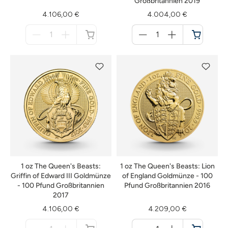
Großbritannien 2019
4.106,00 €
4.004,00 €
Menge
Menge
für
für
nicht
Warenkorb
verfügbar
1 oz The Queen's Beasts:
1 oz The Queen's Beasts: Lion
Griffin of Edward III Goldmünze
of England Goldmünze - 100
- 100 Pfund Großbritannien
Pfund Großbritannien 2016
2017
4.106,00 €
4.209,00 €
Menge
Menge