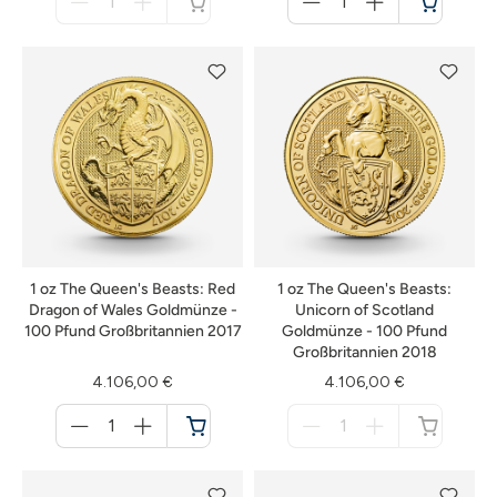
für
für
nicht
Warenkorb
verfügbar
1 oz The Queen's Beasts: Red
1 oz The Queen's Beasts:
Dragon of Wales Goldmünze -
Unicorn of Scotland
100 Pfund Großbritannien 2017
Goldmünze - 100 Pfund
Großbritannien 2018
4.106,00 €
4.106,00 €
Menge
Menge
für
für
Warenkorb
nicht
verfügbar