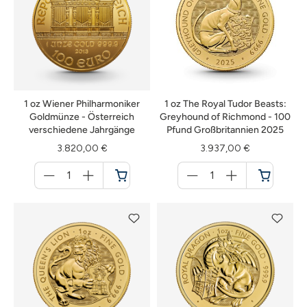
1 oz Wiener Philharmoniker
1 oz The Royal Tudor Beasts:
Goldmünze - Österreich
Greyhound of Richmond - 100
verschiedene Jahrgänge
Pfund Großbritannien 2025
3.820,00 €
3.937,00 €
Menge
Menge
für
für
Warenkorb
Warenkorb