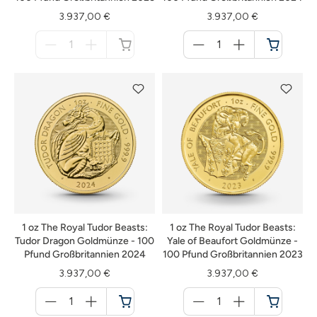
3.937,00 €
3.937,00 €
Menge
Menge
für
für
nicht
Warenkorb
verfügbar
1 oz The Royal Tudor Beasts:
1 oz The Royal Tudor Beasts:
Tudor Dragon Goldmünze - 100
Yale of Beaufort Goldmünze -
Pfund Großbritannien 2024
100 Pfund Großbritannien 2023
3.937,00 €
3.937,00 €
Menge
Menge
für
für