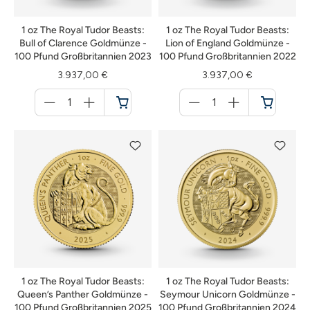
1 oz The Royal Tudor Beasts:
1 oz The Royal Tudor Beasts:
Bull of Clarence Goldmünze -
Lion of England Goldmünze -
100 Pfund Großbritannien 2023
100 Pfund Großbritannien 2022
3.937,00 €
3.937,00 €
Menge
Menge
für
für
Warenkorb
Warenkorb
1 oz The Royal Tudor Beasts:
1 oz The Royal Tudor Beasts:
Queen’s Panther Goldmünze -
Seymour Unicorn Goldmünze -
100 Pfund Großbritannien 2025
100 Pfund Großbritannien 2024