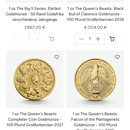
1 oz The Big 5 Series: Elefant
1 oz The Queen's Beasts: Black
Goldmünze - 50 Rand Südafrika
Bull of Clarence Goldmünze -
verschiedene Jahrgänge
100 Pfund Großbritannien 2018
3.867,00 €
4.004,00 €
Menge
Menge
für
für
nicht
Warenkorb
verfügbar
1 oz The Queen's Beasts:
1 oz The Queen's Beasts:
Completer Coin Goldmünze -
Falcon of the Plantagenets
100 Pfund Großbritannien 2021
Goldmünze - 100 Pfund