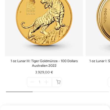
1 oz Lunar III: Tiger Goldmünze - 100 Dollars
1 oz Lunar I:
Australien 2022
3.929,00 €
Menge
für
nicht
verfügbar