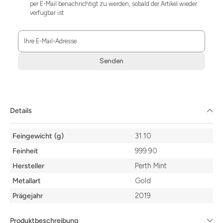
per E-Mail benachrichtigt zu werden, sobald der Artikel wieder
verfügbar ist
Ihre E-Mail-Adresse
Senden
Zum
Absenden
müssen
Sie
Details
die
Zustimmung
Details
aktivieren.
Feingewicht (g)
31.10
Feinheit
999.90
Hersteller
Perth Mint
Metallart
Gold
Prägejahr
2019
Produktbeschreibung