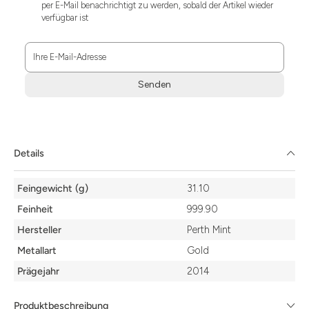
per E-Mail benachrichtigt zu werden, sobald der Artikel wieder
verfügbar ist
Ihre E-Mail-Adresse
Senden
Zum
Absenden
müssen
Sie
Details
die
Zustimmung
Details
aktivieren.
Feingewicht (g)
31.10
Feinheit
999.90
Hersteller
Perth Mint
Metallart
Gold
Prägejahr
2014
Produktbeschreibung