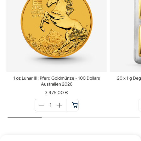
1 oz Lunar III: Pferd Goldmünze - 100 Dollars
20 x 1 g De
Australien 2026
3.975,00 €
Menge
für
Warenkorb