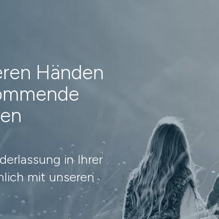
heren Händen
 kommende
nen
erlassung in Ihrer
lich mit unseren