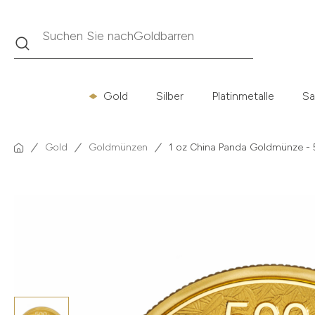
Suche
Suchen Sie nach
Krügerrand
Gold
Silber
Platinmetalle
Sa
Gold
Goldmünzen
1 oz China Panda Goldmünze -