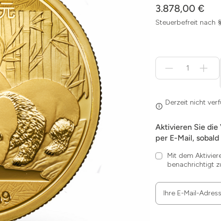
3.878,00 €
Steuerbefreit nach 
Menge
für
Derzeit
nicht
verfügbar
Derzeit nicht ver
Aktivieren Sie die
per E-Mail, sobald 
Mit dem Aktivier
benachrichtigt z
Ihre E-Mail-Adres
Zum
Absenden