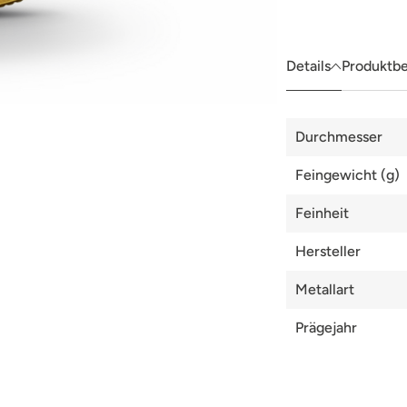
müssen
Sie
die
Details
Produktb
Zustimmung
aktivieren.
Details
Durchmesser
Feingewicht (g)
Feinheit
Hersteller
Metallart
Prägejahr