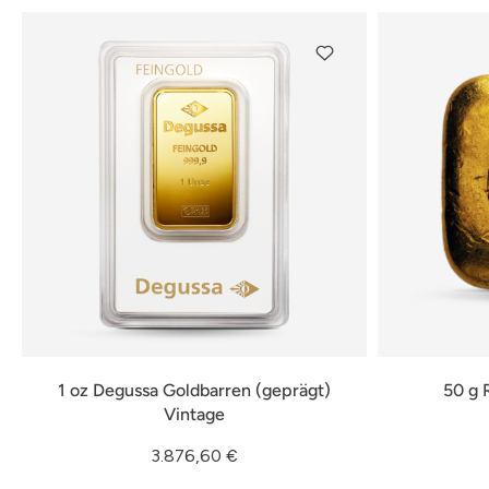
1 oz Degussa Goldbarren (geprägt)
50 g 
Vintage
3.876,60 €