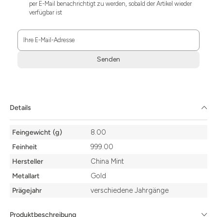
per E-Mail benachrichtigt zu werden, sobald der Artikel wieder
verfügbar ist
Ihre E-Mail-Adresse
Senden
Zum
Absenden
müssen
Sie
Details
die
Zustimmung
Details
aktivieren.
Feingewicht (g)
8.00
Feinheit
999.00
Hersteller
China Mint
Metallart
Gold
Prägejahr
verschiedene Jahrgänge
Produktbeschreibung