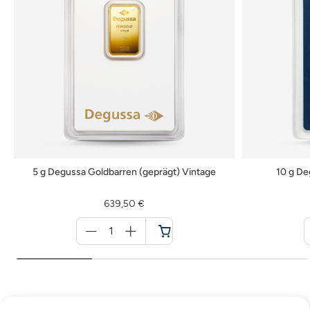
5 g Degussa Goldbarren (geprägt) Vintage
10 g De
639,50 €
Menge
für
Warenkorb