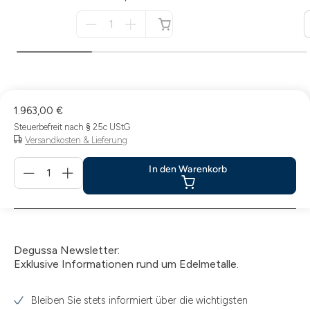
Menge
für
nicht
verfügbar
1.963,00 €
Steuerbefreit nach § 25c UStG
Versandkosten & Lieferung
Menge
In den Warenkorb
für
In
den
Warenkorb
Degussa Newsletter:
Exklusive Informationen rund um Edelmetalle.
Bleiben Sie stets informiert über die wichtigsten