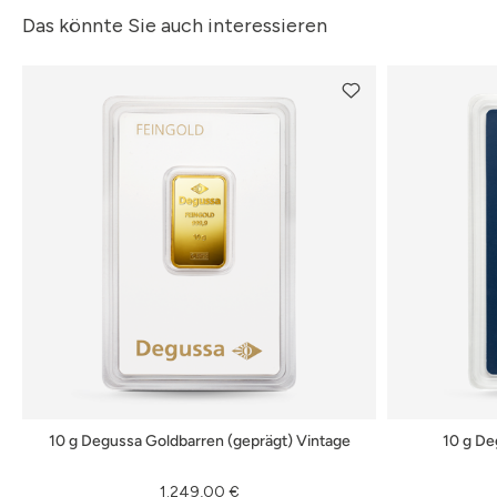
Das könnte Sie auch interessieren
10 g Degussa Goldbarren (geprägt) Vintage
10 g De
1.249,00 €