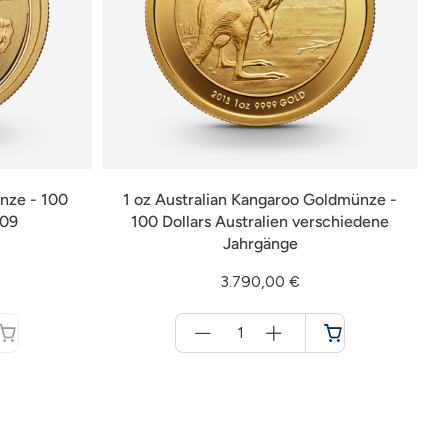
ünze - 100
1 oz Australian Kangaroo Goldmünze -
009
100 Dollars Australien verschiedene
Jahrgänge
3.790,00 €
Menge
für
Warenkorb