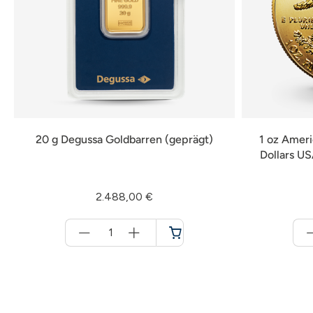
20 g Degussa Goldbarren (geprägt)
1 oz Amer
Dollars U
2.488,00 €
Menge
für
Warenkorb