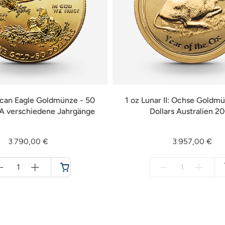
ican Eagle Goldmünze - 50
1 oz Lunar II: Ochse Goldm
SA verschiedene Jahrgänge
Dollars Australien 2
3.790,00 €
3.957,00 €
Menge
Menge
für
für
Warenkorb
nicht
verfügbar