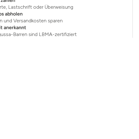
 zahlen
rte, Lastschrift oder Überweisung
os abholen
en und Versandkosten sparen
t anerkannt
gussa-Barren sind LBMA-zertifiziert