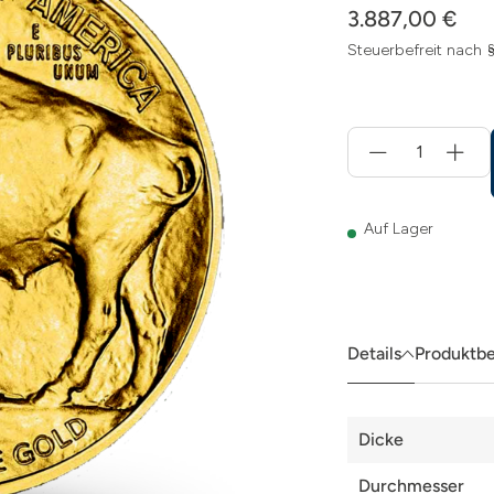
3.887,00 €
Steuerbefreit nach 
Menge
für
In
den
Warenkorb
Auf Lager
Details
Produktb
Details
Dicke
Durchmesser