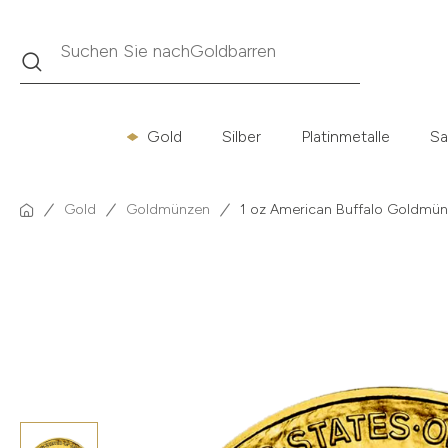
Suche
Suchen Sie nach
Krügerrand
Gold
Silber
Platinmetalle
Sa
Gold
Goldmünzen
1 oz American Buffalo Goldmün