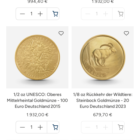
994,40 €
1.932,00 €
Menge
Menge
für
für
Warenkorb
nicht
verfügbar
1/2 oz UNESCO: Oberes
1/8 oz Rückkehr der Wildtiere:
Mittelrheintal Goldmünze - 100
Steinbock Goldmünze - 20
Euro Deutschland 2015
Euro Deutschland 2023
1.932,00 €
679,70 €
Menge
Menge
für
für
Warenkorb
nicht
verfügbar