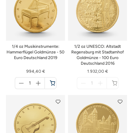
1/4 oz Musikinstrumente:
1/2 oz UNESCO: Altstadt
Hammerflügel Goldmünze - 50
Regensburg mit Stadtamhof
Euro Deutschland 2019
Goldmünze - 100 Euro
Deutschland 2016
994,40 €
1.932,00 €
Menge
Menge
für
für
Warenkorb
nicht
verfügbar