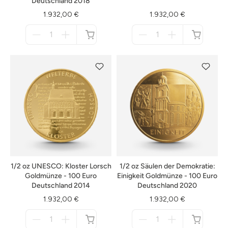
Deutschland 2018
1.932,00 €
1.932,00 €
Menge
Menge
für
für
nicht
nicht
verfügbar
verfügbar
1/2 oz UNESCO: Kloster Lorsch
1/2 oz Säulen der Demokratie:
Goldmünze - 100 Euro
Einigkeit Goldmünze - 100 Euro
Deutschland 2014
Deutschland 2020
1.932,00 €
1.932,00 €
Menge
Menge
für
für