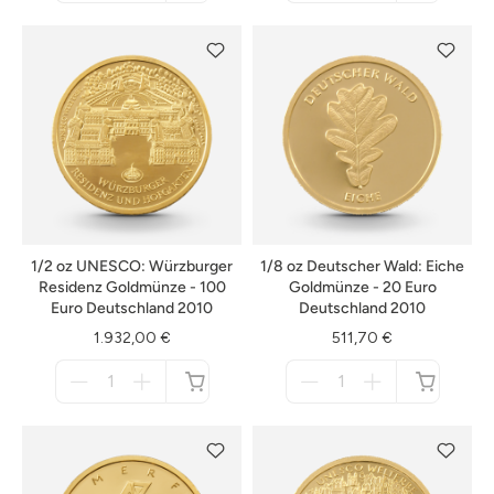
nicht
nicht
verfügbar
verfügbar
1/2 oz UNESCO: Würzburger
1/8 oz Deutscher Wald: Eiche
Residenz Goldmünze - 100
Goldmünze - 20 Euro
Euro Deutschland 2010
Deutschland 2010
1.932,00 €
511,70 €
Menge
Menge
für
für
nicht
nicht
verfügbar
verfügbar