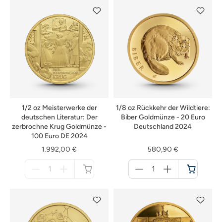
1/2 oz Meisterwerke der
1/8 oz Rückkehr der Wildtiere:
deutschen Literatur: Der
Biber Goldmünze - 20 Euro
zerbrochne Krug Goldmünze -
Deutschland 2024
100 Euro DE 2024
1.992,00 €
580,90 €
Menge
Menge
für
für
nicht
Warenkorb
verfügbar