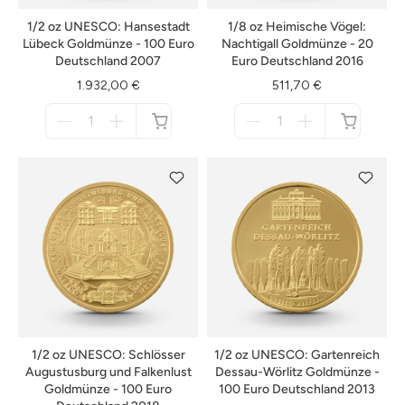
1/2 oz UNESCO: Hansestadt
1/8 oz Heimische Vögel:
Lübeck Goldmünze - 100 Euro
Nachtigall Goldmünze - 20
Deutschland 2007
Euro Deutschland 2016
1.932,00 €
511,70 €
Menge
Menge
für
für
nicht
nicht
verfügbar
verfügbar
1/2 oz UNESCO: Schlösser
1/2 oz UNESCO: Gartenreich
Augustusburg und Falkenlust
Dessau-Wörlitz Goldmünze -
Goldmünze - 100 Euro
100 Euro Deutschland 2013