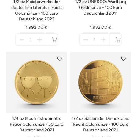
1/2 oz Meisterwerke der
1/2 oz UNESCO: Wartburg
deutschen Literatur: Faust
Goldmünze - 100 Euro
Goldmünze - 100 Euro
Deutschland 2011
Deutschland 2023
1.992,00 €
1.932,00 €
Menge
Menge
für
für
nicht
nicht
verfügbar
verfügbar
1/4 oz Musikinstrumente:
1/2 oz Säulen der Demokratie:
Pauke Goldmünze - 50 Euro
Recht Goldmünze - 100 Euro
Deutschland 2021
Deutschland 2021