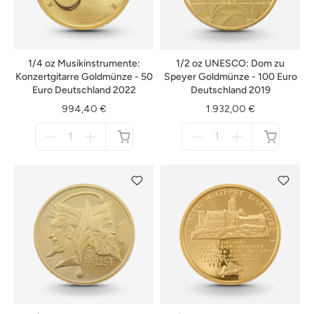
1/4 oz Musikinstrumente:
1/2 oz UNESCO: Dom zu
Konzertgitarre Goldmünze - 50
Speyer Goldmünze - 100 Euro
Euro Deutschland 2022
Deutschland 2019
994,40 €
1.932,00 €
Menge
Menge
für
für
nicht
nicht
verfügbar
verfügbar