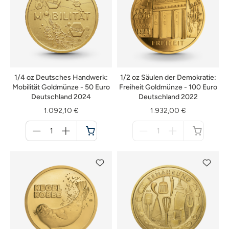
1/4 oz Deutsches Handwerk:
1/2 oz Säulen der Demokratie:
Mobilität Goldmünze - 50 Euro
Freiheit Goldmünze - 100 Euro
Deutschland 2024
Deutschland 2022
1.092,10 €
1.932,00 €
Menge
Menge
für
für
Warenkorb
nicht
verfügbar