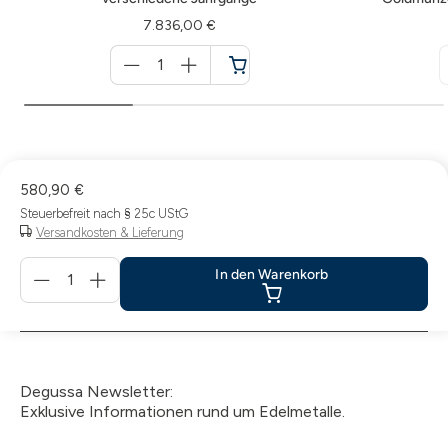
7.836,00 €
Menge
für
Warenkorb
580,90 €
Steuerbefreit nach § 25c UStG
Versandkosten & Lieferung
Menge
In den Warenkorb
für
In
den
Warenkorb
Degussa Newsletter:
Exklusive Informationen rund um Edelmetalle.