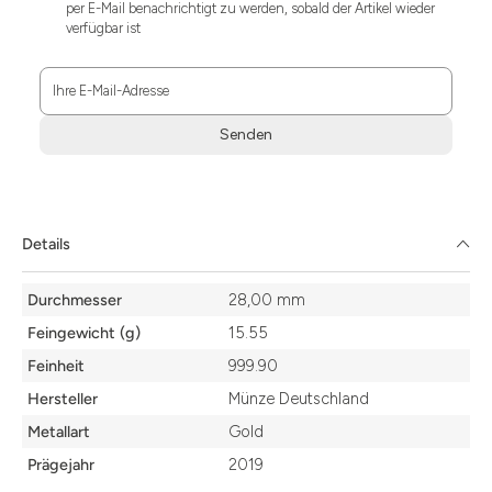
per E-Mail benachrichtigt zu werden, sobald der Artikel wieder
verfügbar ist
Ihre E-Mail-Adresse
Senden
Zum
Absenden
müssen
Sie
Details
die
Zustimmung
Details
aktivieren.
Durchmesser
28,00 mm
Feingewicht (g)
15.55
Feinheit
999.90
Hersteller
Münze Deutschland
Metallart
Gold
Prägejahr
2019