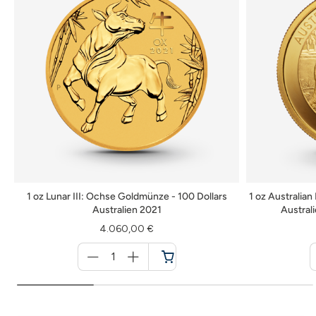
1 oz Lunar III: Ochse Goldmünze - 100 Dollars
1 oz Australia
Australien 2021
Austral
4.060,00 €
Menge
für
Warenkorb