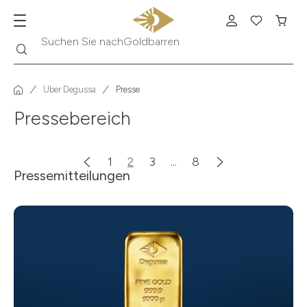
Goldbarren
Suche
Suchen Sie nach
Über Degussa
Presse
Pressebereich
1
2
3
...
8
Pressemitteilungen